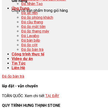
Giỏ hàng
Đá Nhân Tạo
Ứng Dụng
Chưa có sản phẩm trong giỏ hàng.
Đá lát nền
Đá ốp phòng khách
Đá cầu thang
Đá ốp mặt tiền
Đá ốp thang máy
Đá Lavabo
Đá bàn bếp
Đá ốp cột
Đá ốp bàn trà
Công trình thực tế
Video dự án
Tin Tức
Liên Hệ
Đá ốp bàn trà
lắp đặt - vận chuyển
TOÀN QUỐC. Xem chi tiết
TẠI ĐÂY
QUY TRÌNH HƯNG THỊNH STONE