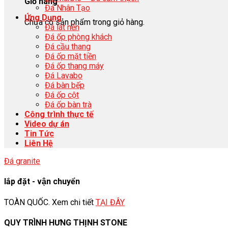
Giỏ hàng
Đá Nhân Tạo
Ứng Dụng
Chưa có sản phẩm trong giỏ hàng.
Đá lát nền
Đá ốp phòng khách
Đá cầu thang
Đá ốp mặt tiền
Đá ốp thang máy
Đá Lavabo
Đá bàn bếp
Đá ốp cột
Đá ốp bàn trà
Công trình thực tế
Video dự án
Tin Tức
Liên Hệ
Đá granite
lắp đặt - vận chuyển
TOÀN QUỐC. Xem chi tiết
TẠI ĐÂY
QUY TRÌNH HƯNG THỊNH STONE