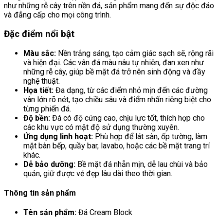
như những rễ cây trên nền đá, sản phẩm mang đến sự độc đáo
và đẳng cấp cho mọi công trình.
Đặc điểm nổi bật
Màu sắc:
Nền trắng sáng, tạo cảm giác sạch sẽ, rộng rãi
và hiện đại. Các vân đá màu nâu tự nhiên, đan xen như
những rễ cây, giúp bề mặt đá trở nên sinh động và đầy
nghệ thuật.
Họa tiết:
Đa dạng, từ các điểm nhỏ mịn đến các đường
vân lớn rõ nét, tạo chiều sâu và điểm nhấn riêng biệt cho
từng phiến đá.
Độ bền:
Đá có độ cứng cao, chịu lực tốt, thích hợp cho
các khu vực có mật độ sử dụng thường xuyên.
Ứng dụng linh hoạt:
Phù hợp để lát sàn, ốp tường, làm
mặt bàn bếp, quầy bar, lavabo, hoặc các bề mặt trang trí
khác.
Dễ bảo dưỡng:
Bề mặt đá nhẵn mịn, dễ lau chùi và bảo
quản, giữ được vẻ đẹp lâu dài theo thời gian.
Thông tin sản phẩm
Tên sản phẩm:
Đá Cream Block