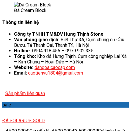
Đá Cream Block
Thông tin liên hệ
Công ty TNHH TM&DV Hưng Thịnh Stone
Văn phòng giao dịch:
Biệt Thự 3A, Cụm chung cư Cầu
Bươu, Tả Thanh Oai, Thanh Trì, Hà Nội
Hotline:
0904.918.456 – 0979.902.335
Tổng kho:
Kho đá Hưng Thịnh, Cụm công nghiệp Lai Xá
– Kim Chung – Hoài Đức – Hà Nội
Website:
dangoaicaocap.com
Email:
caotienvu1804@gmail.com
Sản phẩm liên quan
sale
ĐÁ SOLARIUS GOLD
4.500.000
₫
Giá gốc là: 4.500.000₫.
3.500.000
₫
Giá hiện tại là: