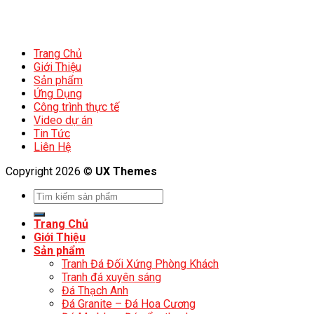
Trang Chủ
Giới Thiệu
Sản phẩm
Ứng Dụng
Công trình thực tế
Video dự án
Tin Tức
Liên Hệ
Copyright 2026 ©
UX Themes
Trang Chủ
Giới Thiệu
Sản phẩm
Tranh Đá Đối Xứng Phòng Khách
Tranh đá xuyên sáng
Đá Thạch Anh
Đá Granite – Đá Hoa Cương