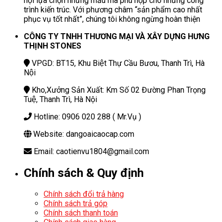
hội lựa chọn những mẫu mã phù hợp cho những công
trình kiến trúc. Với phương châm “sản phẩm cao nhất
phục vụ tốt nhất”, chúng tôi không ngừng hoàn thiện
CÔNG TY TNHH THƯƠNG MẠI VÀ XÂY DỰNG HƯNG
THỊNH STONES
VPGD: BT15, Khu Biệt Thự Cầu Bươu, Thanh Trì, Hà
Nội
Kho,Xưởng Sản Xuất: Km Số 02 Đường Phan Trọng
Tuệ, Thanh Trì, Hà Nội
Hotline: 0906 020 288 ( Mr.Vụ )
Website: dangoaicaocap.com
Email: caotienvu1804@gmail.com
Chính sách & Quy định
Chính sách đổi trả hàng
Chính sách trả góp
Chính sách thanh toán