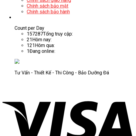
Chính sách giao hàng
Chính sách bảo mật
Chính sách bảo hành
Count per Day
157287
Tổng truy cập:
21
Hôm nay:
121
Hôm qua:
1
Đang online:
Tư Vấn - Thiết Kế - Thi Công - Bảo Dưỡng Đá