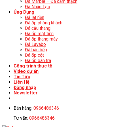
Đá Marble – Đá cẩm thạch
Đá Nhân Tạo
Ứng Dụng
Đá lát nền
Đá ốp phòng khách
Đá cầu thang
Đá ốp mặt tiền
Đá ốp thang máy
Đá Lavabo
Đá bàn bếp
Đá ốp cột
Đá ốp bàn trà
Công trình thực tế
Video dự án
Tin Tức
Liên Hệ
Đăng nhập
Newsletter
Bán hàng:
0966486346
Tư vấn:
0966486346