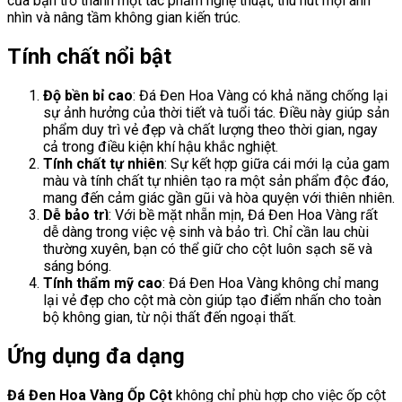
của bạn trở thành một tác phẩm nghệ thuật, thu hút mọi ánh
nhìn và nâng tầm không gian kiến trúc.
Tính chất nổi bật
Độ bền bỉ cao
: Đá Đen Hoa Vàng có khả năng chống lại
sự ảnh hưởng của thời tiết và tuổi tác. Điều này giúp sản
phẩm duy trì vẻ đẹp và chất lượng theo thời gian, ngay
cả trong điều kiện khí hậu khắc nghiệt.
Tính chất tự nhiên
: Sự kết hợp giữa cái mới lạ của gam
màu và tính chất tự nhiên tạo ra một sản phẩm độc đáo,
mang đến cảm giác gần gũi và hòa quyện với thiên nhiên.
Dễ bảo trì
: Với bề mặt nhẵn mịn, Đá Đen Hoa Vàng rất
dễ dàng trong việc vệ sinh và bảo trì. Chỉ cần lau chùi
thường xuyên, bạn có thể giữ cho cột luôn sạch sẽ và
sáng bóng.
Tính thẩm mỹ cao
: Đá Đen Hoa Vàng không chỉ mang
lại vẻ đẹp cho cột mà còn giúp tạo điểm nhấn cho toàn
bộ không gian, từ nội thất đến ngoại thất.
Ứng dụng đa dạng
Đá Đen Hoa Vàng Ốp Cột
không chỉ phù hợp cho việc ốp cột