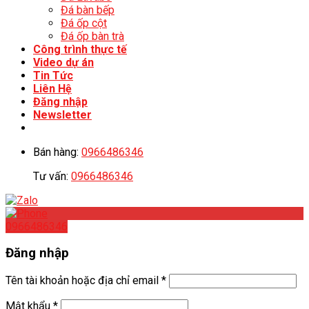
Đá bàn bếp
Đá ốp cột
Đá ốp bàn trà
Công trình thực tế
Video dự án
Tin Tức
Liên Hệ
Đăng nhập
Newsletter
Bán hàng:
0966486346
Tư vấn:
0966486346
0966486346
Đăng nhập
Tên tài khoản hoặc địa chỉ email
*
Mật khẩu
*