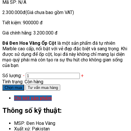
Mã SP:
N/A
2.300.000đ
(Giá chưa bao gồm VAT)
Tiết kiệm:
900000 đ
Giá chính hãng:
3.200.000 đ
Đá Đen Hoa Vàng Ốp Cột
là một sản phẩm đá tự nhiên
Marble cao cấp, nổi bật với vẻ đẹp đặc biệt và sang trọng. Khi
được sử dụng để ốp cột, loại đá này không chỉ mang lại diện
mạo quý phái mà còn tạo ra sự thu hút cho không gian sống
của bạn.
Số lượng:
-
+
Tình trạng:
Còn hàng
Chọn mua
Tư vấn mua hàng
Chi tiết sản phẩm
Thông số kỹ thuật:
MSP: Đen Hoa Vàng
Xuất xứ: Pakistan