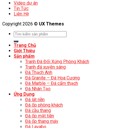
Video dự án
Tin Tức
Liên Hệ
Copyright 2026 ©
UX Themes
Trang Chủ
Giới Thiệu
Sản phẩm
Tranh Đá Đối Xứng Phòng Khách
Tranh đá xuyên sáng
Đá Thạch Anh
Đá Granite – Đá Hoa Cương
Đá Marble – Đá cẩm thạch
Đá Nhân Tạo
Ứng Dụng
Đá lát nền
Đá ốp phòng khách
Đá cầu thang
Đá ốp mặt tiền
Đá ốp thang máy
Đá Lavabo