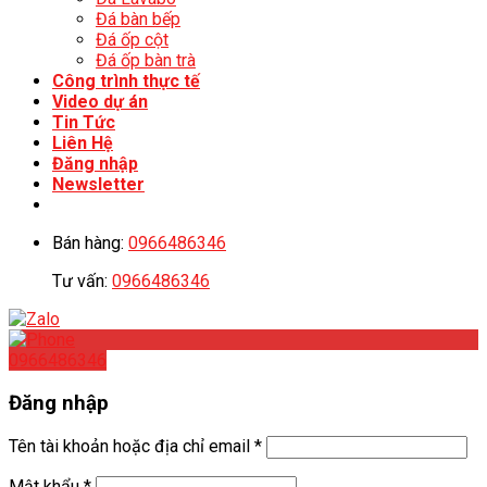
Đá bàn bếp
Đá ốp cột
Đá ốp bàn trà
Công trình thực tế
Video dự án
Tin Tức
Liên Hệ
Đăng nhập
Newsletter
Bán hàng:
0966486346
Tư vấn:
0966486346
0966486346
Đăng nhập
Tên tài khoản hoặc địa chỉ email
*
Mật khẩu
*