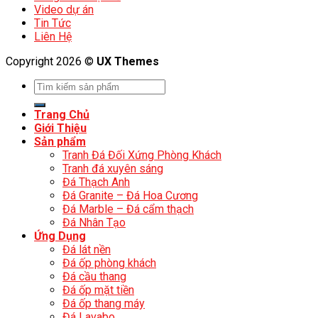
Video dự án
Tin Tức
Liên Hệ
Copyright 2026 ©
UX Themes
Trang Chủ
Giới Thiệu
Sản phẩm
Tranh Đá Đối Xứng Phòng Khách
Tranh đá xuyên sáng
Đá Thạch Anh
Đá Granite – Đá Hoa Cương
Đá Marble – Đá cẩm thạch
Đá Nhân Tạo
Ứng Dụng
Đá lát nền
Đá ốp phòng khách
Đá cầu thang
Đá ốp mặt tiền
Đá ốp thang máy
Đá Lavabo