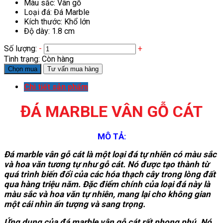
Màu sắc: Vân gỗ
Loại đá: Đá Marble
Kích thước: Khổ lớn
Độ dày: 1.8 cm
Số lượng:
-
+
Tình trạng:
Còn hàng
Chọn mua
Tư vấn mua hàng
Chi tiết sản phẩm
ĐÁ MARBLE VÂN GỖ CÁT
MÔ TẢ:
Đá marble vân gỗ cát là một loại đá tự nhiên có màu sắc
và hoa văn tương tự như gỗ cát. Nó được tạo thành từ
quá trình biến đổi của các hóa thạch cây trong lòng đất
qua hàng triệu năm. Đặc điểm chính của loại đá này là
màu sắc và hoa văn tự nhiên, mang lại cho không gian
một cái nhìn ấn tượng và sang trọng.
Ứng dụng của đá marble vân gỗ cát rất phong phú. Nó