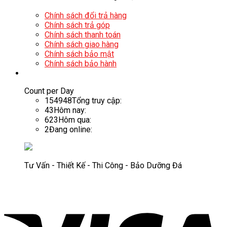
Chính sách đổi trả hàng
Chính sách trả góp
Chính sách thanh toán
Chính sách giao hàng
Chính sách bảo mật
Chính sách bảo hành
Count per Day
154948
Tổng truy cập:
43
Hôm nay:
623
Hôm qua:
2
Đang online:
Tư Vấn - Thiết Kế - Thi Công - Bảo Dưỡng Đá