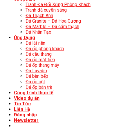
Tranh Đá Đối Xứng Phòng Khách
Tranh đá xuyên sáng
Đá Thạch Anh
Đá Granite – Đá Hoa Cương
Đá Marble – Đá cẩm thạch
Đá Nhân Tạo
Ứng Dụng
Đá lát nền
Đá ốp phòng khách
Đá cầu thang
Đá ốp mặt tiền
Đá ốp thang máy
Đá Lavabo
Đá bàn bếp
Đá ốp cột
Đá ốp bàn trà
Công trình thực tế
Video dự án
Tin Tức
Liên Hệ
Đăng nhập
Newsletter