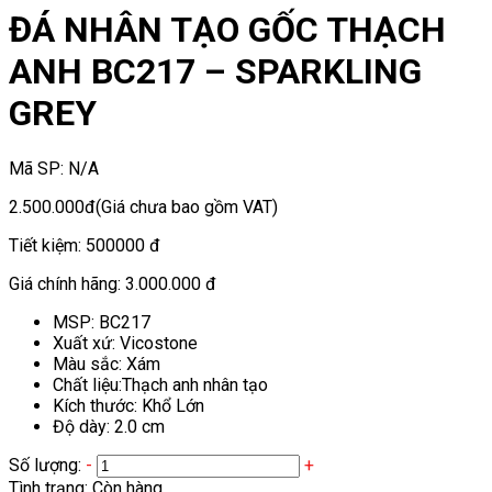
ĐÁ NHÂN TẠO GỐC THẠCH
ANH BC217 – SPARKLING
GREY
Mã SP:
N/A
2.500.000đ
(Giá chưa bao gồm VAT)
Tiết kiệm:
500000 đ
Giá chính hãng:
3.000.000 đ
MSP: BC217
Xuất xứ: Vicostone
Màu sắc: Xám
Chất liệu:Thạch anh nhân tạo
Kích thước: Khổ Lớn
Độ dày: 2.0 cm
Số lượng:
-
+
Tình trạng:
Còn hàng