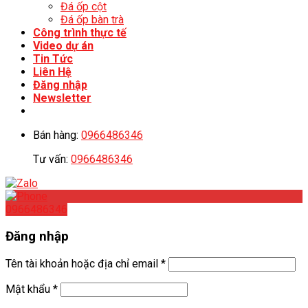
Đá ốp cột
Đá ốp bàn trà
Công trình thực tế
Video dự án
Tin Tức
Liên Hệ
Đăng nhập
Newsletter
Bán hàng:
0966486346
Tư vấn:
0966486346
0966486346
Đăng nhập
Tên tài khoản hoặc địa chỉ email
*
Mật khẩu
*