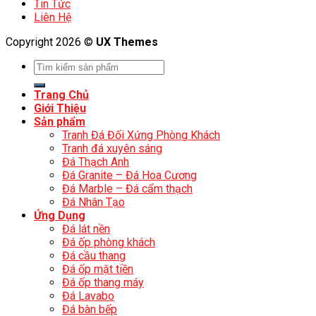
Tin Tức
Liên Hệ
Copyright 2026 ©
UX Themes
Trang Chủ
Giới Thiệu
Sản phẩm
Tranh Đá Đối Xứng Phòng Khách
Tranh đá xuyên sáng
Đá Thạch Anh
Đá Granite – Đá Hoa Cương
Đá Marble – Đá cẩm thạch
Đá Nhân Tạo
Ứng Dụng
Đá lát nền
Đá ốp phòng khách
Đá cầu thang
Đá ốp mặt tiền
Đá ốp thang máy
Đá Lavabo
Đá bàn bếp