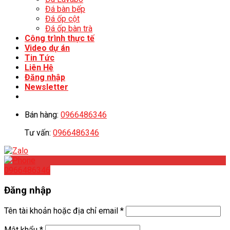
Đá bàn bếp
Đá ốp cột
Đá ốp bàn trà
Công trình thực tế
Video dự án
Tin Tức
Liên Hệ
Đăng nhập
Newsletter
Bán hàng:
0966486346
Tư vấn:
0966486346
0966486346
Đăng nhập
Tên tài khoản hoặc địa chỉ email
*
Mật khẩu
*