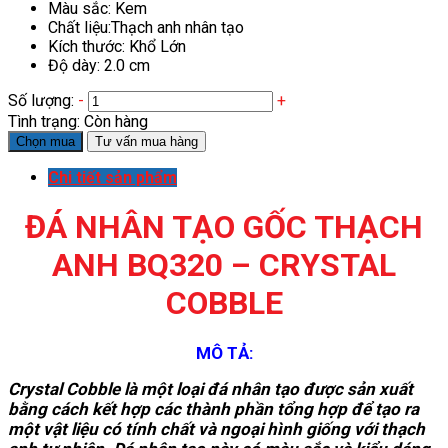
Màu sắc: Kem
Chất liệu:Thạch anh nhân tạo
Kích thước: Khổ Lớn
Độ dày: 2.0 cm
Số lượng:
-
+
Tình trạng:
Còn hàng
Chọn mua
Tư vấn mua hàng
Chi tiết sản phẩm
ĐÁ NHÂN TẠO GỐC THẠCH
ANH BQ320 – CRYSTAL
COBBLE
MÔ TẢ:
Crystal Cobble là một loại đá nhân tạo được sản xuất
bằng cách kết hợp các thành phần tổng hợp để tạo ra
một vật liệu có tính chất và ngoại hình giống với thạch