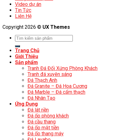
Video dự án
Tin Tức
Liên Hệ
Copyright 2026 ©
UX Themes
Trang Chủ
Giới Thiệu
Sản phẩm
Tranh Đá Đối Xứng Phòng Khách
Tranh đá xuyên sáng
Đá Thạch Anh
Đá Granite – Đá Hoa Cương
Đá Marble – Đá cẩm thạch
Đá Nhân Tạo
Ứng Dụng
Đá lát nền
Đá ốp phòng khách
Đá cầu thang
Đá ốp mặt tiền
Đá ốp thang máy
Đá Lavabo