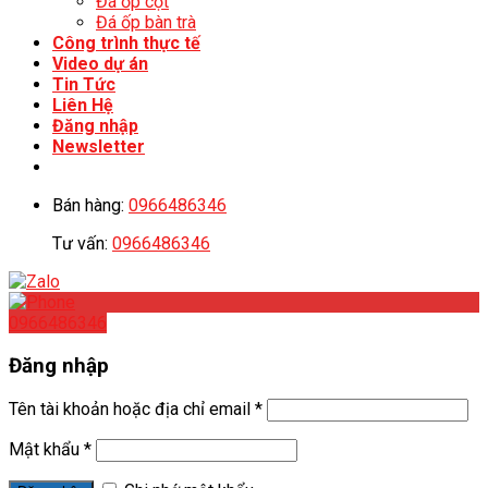
Đá ốp cột
Đá ốp bàn trà
Công trình thực tế
Video dự án
Tin Tức
Liên Hệ
Đăng nhập
Newsletter
Bán hàng:
0966486346
Tư vấn:
0966486346
0966486346
Đăng nhập
Tên tài khoản hoặc địa chỉ email
*
Mật khẩu
*