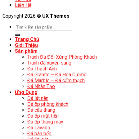
Liên Hệ
Copyright 2026 ©
UX Themes
Trang Chủ
Giới Thiệu
Sản phẩm
Tranh Đá Đối Xứng Phòng Khách
Tranh đá xuyên sáng
Đá Thạch Anh
Đá Granite – Đá Hoa Cương
Đá Marble – Đá cẩm thạch
Đá Nhân Tạo
Ứng Dụng
Đá lát nền
Đá ốp phòng khách
Đá cầu thang
Đá ốp mặt tiền
Đá ốp thang máy
Đá Lavabo
Đá bàn bếp