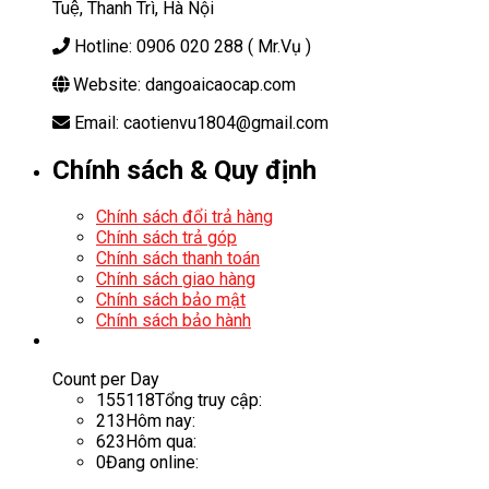
Tuệ, Thanh Trì, Hà Nội
Hotline: 0906 020 288 ( Mr.Vụ )
Website: dangoaicaocap.com
Email: caotienvu1804@gmail.com
Chính sách & Quy định
Chính sách đổi trả hàng
Chính sách trả góp
Chính sách thanh toán
Chính sách giao hàng
Chính sách bảo mật
Chính sách bảo hành
Count per Day
155118
Tổng truy cập:
213
Hôm nay:
623
Hôm qua:
0
Đang online: