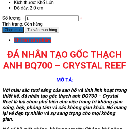
Kích thước: Khổ Lớn
Độ dày: 2.0 cm
Số lượng:
-
+
Tình trạng:
Còn hàng
Chọn mua
Tư vấn mua hàng
Chi tiết sản phẩm
ĐÁ NHÂN TẠO GỐC THẠCH
ANH BQ700 – CRYSTAL REEF
MÔ TẢ:
Với màu sắc tươi sáng của san hô và tính linh hoạt trong
thiết kế, đá nhân tạo gốc thạch anh BQ700 – Crystal
Reef là lựa chọn phổ biến cho việc trang trí không gian
sống, bếp, phòng tắm và các không gian khác. Nó mang
lại vẻ đẹp tự nhiên và sự sang trọng cho mọi không
gian.