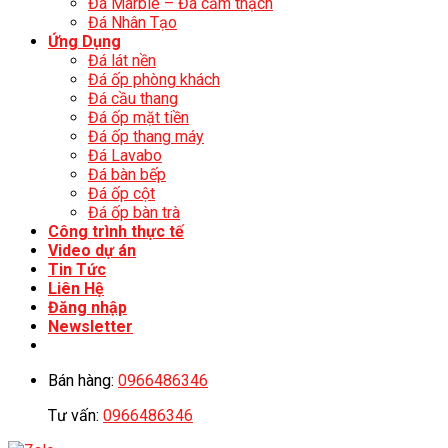
Đá Marble – Đá cẩm thạch
Đá Nhân Tạo
Ứng Dụng
Đá lát nền
Đá ốp phòng khách
Đá cầu thang
Đá ốp mặt tiền
Đá ốp thang máy
Đá Lavabo
Đá bàn bếp
Đá ốp cột
Đá ốp bàn trà
Công trình thực tế
Video dự án
Tin Tức
Liên Hệ
Đăng nhập
Newsletter
Bán hàng:
0966486346
Tư vấn:
0966486346