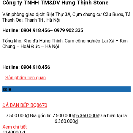
Công ty TNHH TM&DV Hưng Thịnh Stone
Văn phòng giao dịch: Biệt Thự 3A, Cụm chung cư Cầu Bươu, Tả
Thanh Oai, Thanh Trì , Hà Nội
Hotline: 0904.918.456– 0979 902 335
Tổng kho: Kho đá Hưng Thịnh, Cụm công nghiệp Lai Xá – Kim
Chung – Hoài Đức – Hà Nội
Hotline: 0904.918.456
Sản phẩm liên quan
sale
ĐÁ BÀN BẾP BQ8670
7.500.000
₫
Giá gốc là: 7.500.000₫.
6.360.000
₫
Giá hiện tại là:
6.360.000₫.
Xem chi tiết
1140000 đ