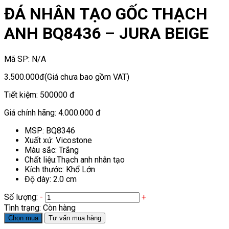
ĐÁ NHÂN TẠO GỐC THẠCH
ANH BQ8436 – JURA BEIGE
Mã SP:
N/A
3.500.000đ
(Giá chưa bao gồm VAT)
Tiết kiệm:
500000 đ
Giá chính hãng:
4.000.000 đ
MSP: BQ8346
Xuất xứ: Vicostone
Màu sắc: Trắng
Chất liệu:Thạch anh nhân tạo
Kích thước: Khổ Lớn
Độ dày: 2.0 cm
Số lượng:
-
+
Tình trạng:
Còn hàng
Chọn mua
Tư vấn mua hàng