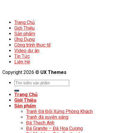
Trang Chủ
Giới Thiệu
Sản phẩm
Ứng Dụng
Công trình thực tế
Video dự án
Tin Tức
Liên Hệ
Copyright 2026 ©
UX Themes
Trang Chủ
Giới Thiệu
Sản phẩm
Tranh Đá Đối Xứng Phòng Khách
Tranh đá xuyên sáng
Đá Thạch Anh
Đá Granite – Đá Hoa Cương