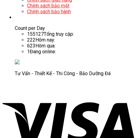
Chính sách bảo mật
Chính sách bảo hành
Count per Day
155127
Tổng truy cập:
222
Hôm nay:
623
Hôm qua:
1
Đang online:
Tư Vấn - Thiết Kế - Thi Công - Bảo Dưỡng Đá