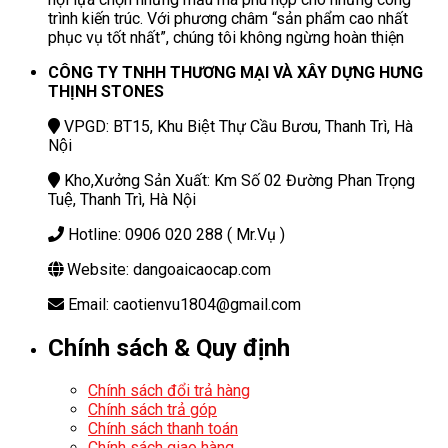
trình kiến trúc. Với phương châm “sản phẩm cao nhất
phục vụ tốt nhất”, chúng tôi không ngừng hoàn thiện
CÔNG TY TNHH THƯƠNG MẠI VÀ XÂY DỰNG HƯNG
THỊNH STONES
VPGD: BT15, Khu Biệt Thự Cầu Bươu, Thanh Trì, Hà
Nội
Kho,Xưởng Sản Xuất: Km Số 02 Đường Phan Trọng
Tuệ, Thanh Trì, Hà Nội
Hotline: 0906 020 288 ( Mr.Vụ )
Website: dangoaicaocap.com
Email: caotienvu1804@gmail.com
Chính sách & Quy định
Chính sách đổi trả hàng
Chính sách trả góp
Chính sách thanh toán
Chính sách giao hàng