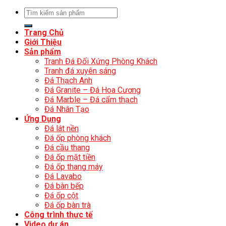
Trang Chủ
Giới Thiệu
Sản phẩm
Tranh Đá Đối Xứng Phòng Khách
Tranh đá xuyên sáng
Đá Thạch Anh
Đá Granite – Đá Hoa Cương
Đá Marble – Đá cẩm thạch
Đá Nhân Tạo
Ứng Dụng
Đá lát nền
Đá ốp phòng khách
Đá cầu thang
Đá ốp mặt tiền
Đá ốp thang máy
Đá Lavabo
Đá bàn bếp
Đá ốp cột
Đá ốp bàn trà
Công trình thực tế
Video dự án