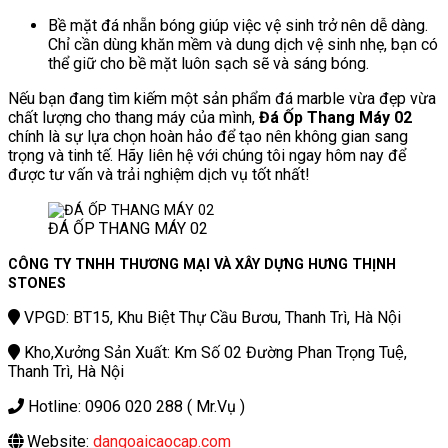
Bề mặt đá nhẵn bóng giúp việc vệ sinh trở nên dễ dàng.
Chỉ cần dùng khăn mềm và dung dịch vệ sinh nhẹ, bạn có
thể giữ cho bề mặt luôn sạch sẽ và sáng bóng.
Nếu bạn đang tìm kiếm một sản phẩm đá marble vừa đẹp vừa
chất lượng cho thang máy của mình,
Đá Ốp Thang Máy 02
chính là sự lựa chọn hoàn hảo để tạo nên không gian sang
trọng và tinh tế. Hãy liên hệ với chúng tôi ngay hôm nay để
được tư vấn và trải nghiệm dịch vụ tốt nhất!
ĐÁ ỐP THANG MÁY 02
CÔNG TY TNHH THƯƠNG MẠI VÀ XÂY DỰNG HƯNG THỊNH
STONES
VPGD: BT15, Khu Biệt Thự Cầu Bươu, Thanh Trì, Hà Nội
Kho,Xưởng Sản Xuất: Km Số 02 Đường Phan Trọng Tuệ,
Thanh Trì, Hà Nội
Hotline: 0906 020 288 ( Mr.Vụ )
Website:
dangoaicaocap.com