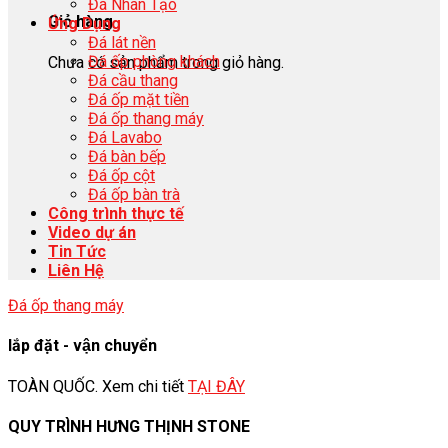
Đá Nhân Tạo
Giỏ hàng
Ứng Dụng
Đá lát nền
Đá ốp phòng khách
Chưa có sản phẩm trong giỏ hàng.
Đá cầu thang
Đá ốp mặt tiền
Đá ốp thang máy
Đá Lavabo
Đá bàn bếp
Đá ốp cột
Đá ốp bàn trà
Công trình thực tế
Video dự án
Tin Tức
Liên Hệ
Đá ốp thang máy
lắp đặt - vận chuyển
TOÀN QUỐC. Xem chi tiết
TẠI ĐÂY
QUY TRÌNH HƯNG THỊNH STONE