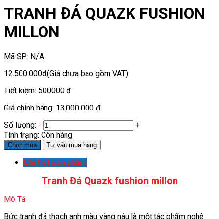
TRANH ĐÁ QUAZK FUSHION
MILLON
Mã SP:
N/A
12.500.000đ
(Giá chưa bao gồm VAT)
Tiết kiệm:
500000 đ
Giá chính hãng:
13.000.000 đ
Số lượng:
-
+
Tình trạng:
Còn hàng
Chọn mua
Tư vấn mua hàng
Chi tiết sản phẩm
Tranh Đá Quazk fushion millon
Mô Tả
Bức tranh đá thạch anh màu vàng nâu là một tác phẩm nghệ