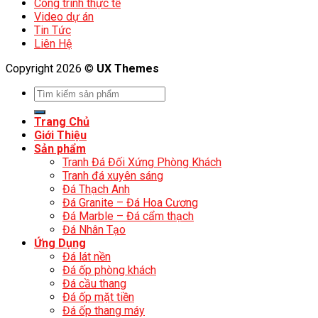
Công trình thực tế
Video dự án
Tin Tức
Liên Hệ
Copyright 2026 ©
UX Themes
Trang Chủ
Giới Thiệu
Sản phẩm
Tranh Đá Đối Xứng Phòng Khách
Tranh đá xuyên sáng
Đá Thạch Anh
Đá Granite – Đá Hoa Cương
Đá Marble – Đá cẩm thạch
Đá Nhân Tạo
Ứng Dụng
Đá lát nền
Đá ốp phòng khách
Đá cầu thang
Đá ốp mặt tiền
Đá ốp thang máy