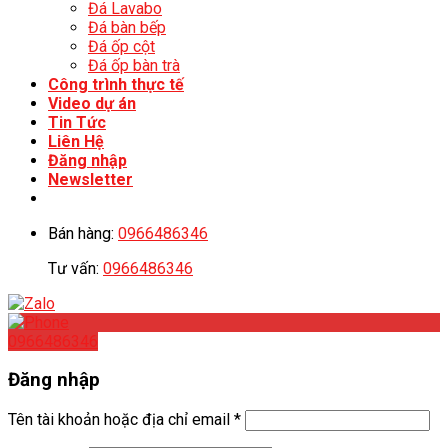
Đá Lavabo
Đá bàn bếp
Đá ốp cột
Đá ốp bàn trà
Công trình thực tế
Video dự án
Tin Tức
Liên Hệ
Đăng nhập
Newsletter
Bán hàng:
0966486346
Tư vấn:
0966486346
0966486346
Đăng nhập
Tên tài khoản hoặc địa chỉ email
*