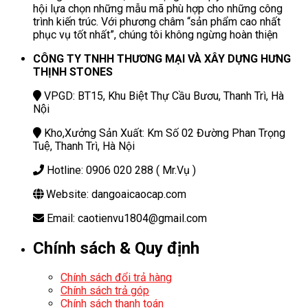
hội lựa chọn những mẫu mã phù hợp cho những công
trình kiến trúc. Với phương châm “sản phẩm cao nhất
phục vụ tốt nhất”, chúng tôi không ngừng hoàn thiện
CÔNG TY TNHH THƯƠNG MẠI VÀ XÂY DỰNG HƯNG
THỊNH STONES
VPGD: BT15, Khu Biệt Thự Cầu Bươu, Thanh Trì, Hà
Nội
Kho,Xưởng Sản Xuất: Km Số 02 Đường Phan Trọng
Tuệ, Thanh Trì, Hà Nội
Hotline: 0906 020 288 ( Mr.Vụ )
Website: dangoaicaocap.com
Email: caotienvu1804@gmail.com
Chính sách & Quy định
Chính sách đổi trả hàng
Chính sách trả góp
Chính sách thanh toán