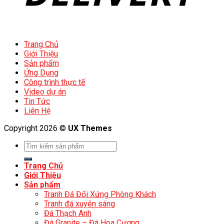
Trang Chủ
Giới Thiệu
Sản phẩm
Ứng Dụng
Công trình thực tế
Video dự án
Tin Tức
Liên Hệ
Copyright 2026 ©
UX Themes
Trang Chủ
Giới Thiệu
Sản phẩm
Tranh Đá Đối Xứng Phòng Khách
Tranh đá xuyên sáng
Đá Thạch Anh
Đá Granite – Đá Hoa Cương