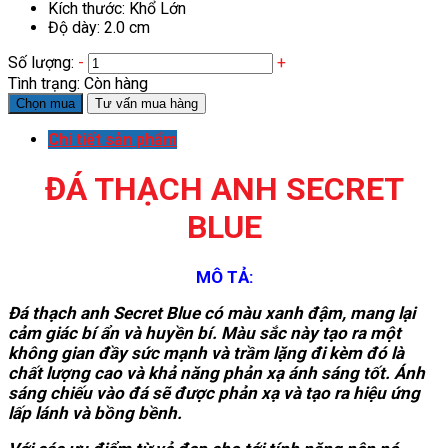
Kích thước: Khổ Lớn
Độ dày: 2.0 cm
Số lượng:
-
+
Tình trạng:
Còn hàng
Chọn mua
Tư vấn mua hàng
Chi tiết sản phẩm
ĐÁ THẠCH ANH SECRET
BLUE
MÔ TẢ:
Đá thạch anh Secret Blue có màu xanh đậm, mang lại
cảm giác bí ẩn và huyền bí. Màu sắc này tạo ra một
không gian đầy sức mạnh và trầm lặng đi kèm đó là
chất lượng cao và khả năng phản xạ ánh sáng tốt. Ánh
sáng chiếu vào đá sẽ được phản xạ và tạo ra hiệu ứng
lấp lánh và bồng bềnh.