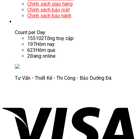
Chính sách giao hàng
Chính sách bảo mật
Chính sách bảo hành
Count per Day
155102
Tổng truy cập:
197
Hôm nay:
623
Hôm qua:
2
Đang online:
Tư Vấn - Thiết Kế - Thi Công - Bảo Dưỡng Đá