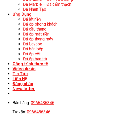
Đá Marble – Đá cẩm thạch
Đá Nhân Tạo
Ứng Dụng
Đá lát nền
Đá ốp phòng khách
Đá cầu thang
Đá ốp mặt tiền
Đá ốp thang máy
Đá Lavabo
Đá bàn bếp
Đá ốp cột
Đá ốp bàn trà
Công trình thực tế
Video dự án
Tin Tức
Liên Hệ
Đăng nhập
Newsletter
Bán hàng:
0966486346
Tư vấn:
0966486346