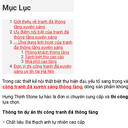
Mục Lục
Giới thiệu về tranh đá thông
tầng xuyên sáng
Ưu điểm nổi bật của tranh đá
thông tầng xuyên sáng
Ứng dụng linh hoạt của tranh
đá thông tầng xuyên sáng
Phòng khách thông tầng
Sảnh biệt thự cao cấp
Nhà phố cao tầng
Đơn vị thi công tranh đá xuyên
sáng uy tín tại Hà Nội
Trong các thiết kế nội thất biệt thự hiện đại, yếu tố sang trọn
công tranh đá xuyên sáng thông tầng
, dòng sản phẩm không 
Hưng Thịnh Stone tự hào là đơn vị chuyên cung cấp và
thi côn
lựa chọn.
Thông tin dự án thi công tranh đá thông tầng
– Chất liệu: Đá thạch anh tự nhiên cao cấp