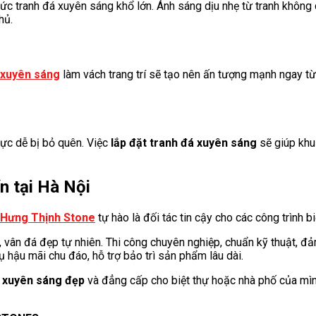
bức tranh đá xuyên sáng khổ lớn. Ánh sáng dịu nhẹ từ tranh khôn
hủ.
 xuyên sáng
làm vách trang trí sẽ tạo nên ấn tượng mạnh ngay từ 
vực dễ bị bỏ quên. Việc
lắp đặt tranh đá xuyên sáng
sẽ giúp khu
n tại Hà Nội
Hưng Thịnh Stone
tự hào là đối tác tin cậy cho các công trình b
 vân đá đẹp tự nhiên. Thi công chuyên nghiệp, chuẩn kỹ thuật, đả
ụ hậu mãi chu đáo, hỗ trợ bảo trì sản phẩm lâu dài.
g xuyên sáng đẹp
và đẳng cấp cho biệt thự hoặc nhà phố của mìn