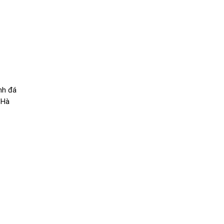
nh đá
 Hà