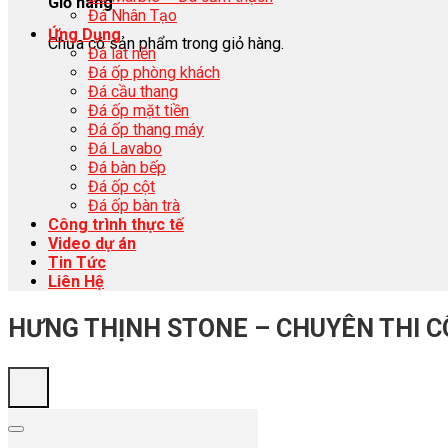
Giỏ hàng
Đá Nhân Tạo
Ứng Dụng
Chưa có sản phẩm trong giỏ hàng.
Đá lát nền
Đá ốp phòng khách
Đá cầu thang
Đá ốp mặt tiền
Đá ốp thang máy
Đá Lavabo
Đá bàn bếp
Đá ốp cột
Đá ốp bàn trà
Công trình thực tế
Video dự án
Tin Tức
Liên Hệ
HƯNG THỊNH STONE – CHUYÊN THI C