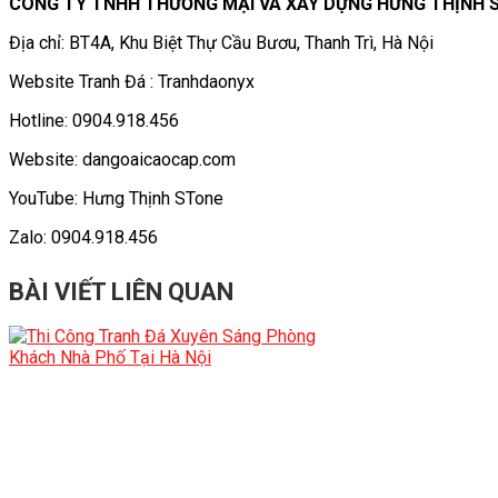
CÔNG TY TNHH THƯƠNG MẠI VÀ XÂY DỰNG HƯNG THỊNH 
Địa chỉ: BT4A, Khu Biệt Thự Cầu Bươu, Thanh Trì, Hà Nội
Website Tranh Đá : Tranhdaonyx
Hotline: 0904.918.456
Website: dangoaicaocap.com
YouTube: Hưng Thịnh STone
Zalo: 0904.918.456
BÀI VIẾT LIÊN QUAN