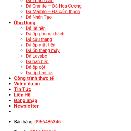
Đá Thạch Anh
Đá Granite – Đá Hoa Cương
Đá Marble – Đá cẩm thạch
Đá Nhân Tạo
Ứng Dụng
Đá lát nền
Đá ốp phòng khách
Đá cầu thang
Đá ốp mặt tiền
Đá ốp thang máy
Đá Lavabo
Đá bàn bếp
Đá ốp cột
Đá ốp bàn trà
Công trình thực tế
Video dự án
Tin Tức
Liên Hệ
Đăng nhập
Newsletter
Bán hàng:
0966486346