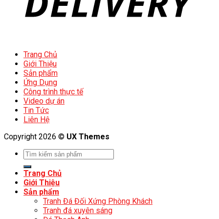
Trang Chủ
Giới Thiệu
Sản phẩm
Ứng Dụng
Công trình thực tế
Video dự án
Tin Tức
Liên Hệ
Copyright 2026 ©
UX Themes
Trang Chủ
Giới Thiệu
Sản phẩm
Tranh Đá Đối Xứng Phòng Khách
Tranh đá xuyên sáng