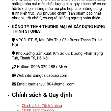
những mẫu mã mới, chất lượng cao. quý khách sẽ có cơ
hội lựa chọn những mẫu mã phù hợp cho những công
trình kiến trúc. Với phương châm “sản phẩm cao nhất
phục vụ tốt nhất”, chúng tôi không ngừng hoàn thiện
CÔNG TY TNHH THƯƠNG MẠI VÀ XÂY DỰNG HƯNG
THỊNH STONES
VPGD: BT15, Khu Biệt Thự Cầu Bươu, Thanh Trì, Hà
Nội
Kho,Xưởng Sản Xuất: Km Số 02 Đường Phan Trọng
Tuệ, Thanh Trì, Hà Nội
Hotline: 0906 020 288 ( Mr.Vụ )
Website: dangoaicaocap.com
Email: caotienvu1804@gmail.com
Chính sách & Quy định
Chính sách đổi trả hàng
Chính sách trả góp