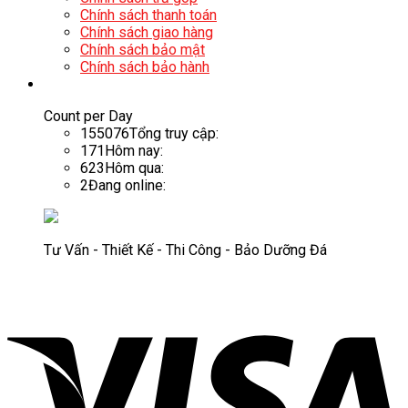
Chính sách thanh toán
Chính sách giao hàng
Chính sách bảo mật
Chính sách bảo hành
Count per Day
155076
Tổng truy cập:
171
Hôm nay:
623
Hôm qua:
2
Đang online:
Tư Vấn - Thiết Kế - Thi Công - Bảo Dưỡng Đá