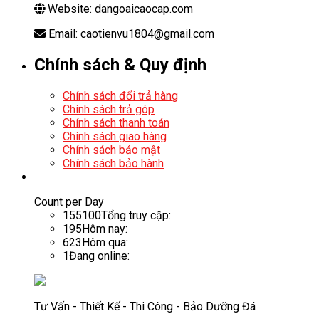
Website: dangoaicaocap.com
Email: caotienvu1804@gmail.com
Chính sách & Quy định
Chính sách đổi trả hàng
Chính sách trả góp
Chính sách thanh toán
Chính sách giao hàng
Chính sách bảo mật
Chính sách bảo hành
Count per Day
155100
Tổng truy cập:
195
Hôm nay:
623
Hôm qua:
1
Đang online:
Tư Vấn - Thiết Kế - Thi Công - Bảo Dưỡng Đá