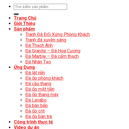
Trang Chủ
Giới Thiệu
Sản phẩm
Tranh Đá Đối Xứng Phòng Khách
Tranh đá xuyên sáng
Đá Thạch Anh
Đá Granite – Đá Hoa Cương
Đá Marble – Đá cẩm thạch
Đá Nhân Tạo
Ứng Dụng
Đá lát nền
Đá ốp phòng khách
Đá cầu thang
Đá ốp mặt tiền
Đá ốp thang máy
Đá Lavabo
Đá bàn bếp
Đá ốp cột
Đá ốp bàn trà
Công trình thực tế
Video dự án