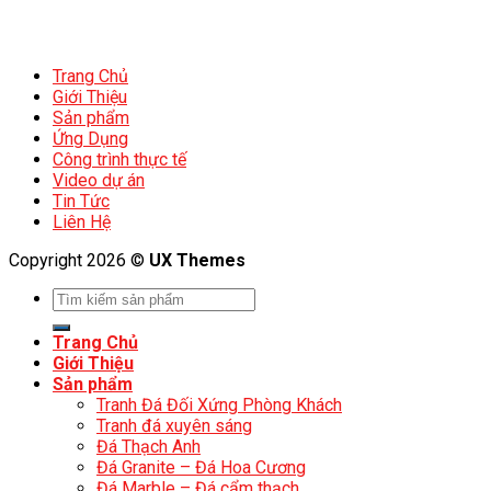
Trang Chủ
Giới Thiệu
Sản phẩm
Ứng Dụng
Công trình thực tế
Video dự án
Tin Tức
Liên Hệ
Copyright 2026 ©
UX Themes
Trang Chủ
Giới Thiệu
Sản phẩm
Tranh Đá Đối Xứng Phòng Khách
Tranh đá xuyên sáng
Đá Thạch Anh
Đá Granite – Đá Hoa Cương
Đá Marble – Đá cẩm thạch