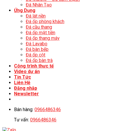
Đá Nhân Tạo
Ứng Dụng
Đá lát nền
Đá ốp phòng khách
Đá cầu thang
Đá ốp mặt tiền
Đá ốp thang máy
Đá Lavabo
Đá bàn bếp
Đá ốp cột
Đá ốp bàn trà
Công trình thực tế
Video dự án
Tin Tức
Liên Hệ
Đăng nhập
Newsletter
Bán hàng:
0966486346
Tư vấn:
0966486346