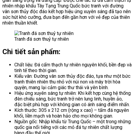
gian sang trọng và đẳng cấp. Được chế tác từ đá cẩm thạch tự
nhiên nhập khẩu Tây Tạng Trung Quốc bức tranh với đường
vân sơn thủy độc đáo kết hợp hiệu ứng xuyên sáng đã tạo nên
sức hút khó cưỡng, đưa bạn đến gần hơn với vẻ đẹp của thiên
nhiên thuần khiết.
Tranh đá sơn thuỷ tự nhiên
Chi tiết sản phẩm:
Chất liệu: Đá cẩm thạch tự nhiên nguyên khối, bền đẹp và
tinh tế theo thời gian.
Kiểu vân: Đường vân sơn thủy độc đáo, tựa như một bức
tranh thiên nhiên thu nhỏ với núi non và mây trời hòa
quyện, mang lại cảm giác thư thái và yên bình.
Hiệu ứng xuyên sáng tự nhiên: Khi kết hợp cùng hệ thống
đèn chiếu sáng, bức tranh trở nên lung linh, huyền ảo,
đặc biệt phù hợp với không gian có ánh sáng điểm nhấn.
Kích thước: 305 x 212 cm (rộng x cao) – tấm đá nguyên
khối, liền mạch và hoàn hảo cho mọi không gian.
Nguồn gốc: Nhập khẩu từ Trung Quốc – một trong những
quốc gia nổi tiếng với các mỏ đá tự nhiên chất lượng
hàng đầu thế giới.