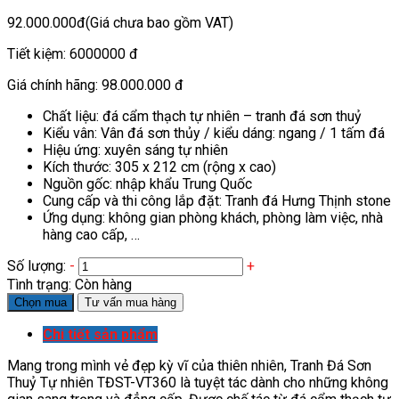
92.000.000đ
(Giá chưa bao gồm VAT)
Tiết kiệm:
6000000 đ
Giá chính hãng:
98.000.000 đ
Chất liệu: đá cẩm thạch tự nhiên – tranh đá sơn thuỷ
Kiểu vân: Vân đá sơn thủy / kiểu dáng: ngang / 1 tấm đá
Hiệu ứng: xuyên sáng tự nhiên
Kích thước: 305 x 212 cm (rộng x cao)
Nguồn gốc: nhập khẩu Trung Quốc
Cung cấp và thi công lắp đặt: Tranh đá Hưng Thịnh stone
Ứng dụng: không gian phòng khách, phòng làm việc, nhà
hàng cao cấp, …
Số lượng:
-
+
Tình trạng:
Còn hàng
Chọn mua
Tư vấn mua hàng
Chi tiết sản phẩm
Mang trong mình vẻ đẹp kỳ vĩ của thiên nhiên, Tranh Đá Sơn
Thuỷ Tự nhiên TĐST-VT360 là tuyệt tác dành cho những không