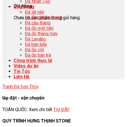
Đá Nhân Tạo
Giỏ hàng
Ứng Dụng
Đá lát nền
Đá ốp phòng khách
Chưa có sản phẩm trong giỏ hàng.
Đá cầu thang
Đá ốp mặt tiền
Đá ốp thang máy
Đá Lavabo
Đá bàn bếp
Đá ốp cột
Đá ốp bàn trà
Công trình thực tế
Video dự án
Tin Tức
Liên Hệ
Tranh Đá Sơn Thủy
lắp đặt - vận chuyển
TOÀN QUỐC. Xem chi tiết
TẠI ĐÂY
QUY TRÌNH HƯNG THỊNH STONE