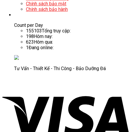
Chính sách bảo mật
Chính sách bảo hành
Count per Day
155103
Tổng truy cập:
198
Hôm nay:
623
Hôm qua:
1
Đang online:
Tư Vấn - Thiết Kế - Thi Công - Bảo Dưỡng Đá