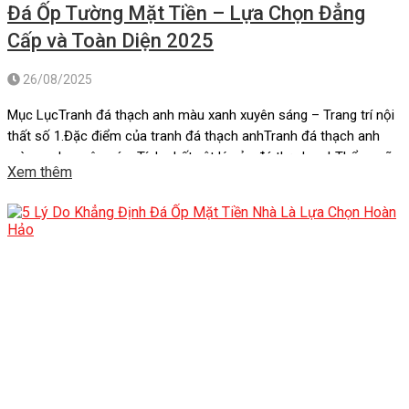
Đá Ốp Tường Mặt Tiền – Lựa Chọn Đẳng
Cấp và Toàn Diện 2025
26/08/2025
Mục LụcTranh đá thạch anh màu xanh xuyên sáng – Trang trí nội
thất số 1.Đặc điểm của tranh đá thạch anhTranh đá thạch anh
màu xanh xuyên sángTính chất vật lý của đá thạch anhThẩm mỹ
Xem thêm
và sự cuốn hút của tranh đá thạch anhLợi ích khi sử dụng tranh
đá thạch anh màu […]