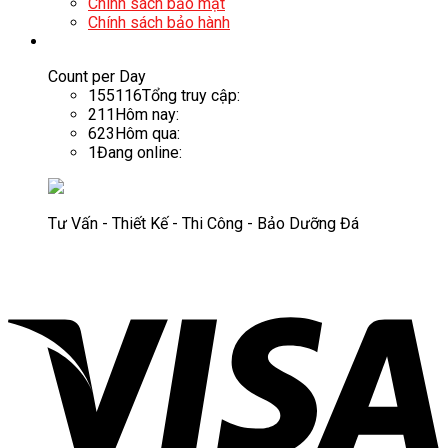
Chính sách bảo mật
Chính sách bảo hành
Count per Day
155116
Tổng truy cập:
211
Hôm nay:
623
Hôm qua:
1
Đang online:
Tư Vấn - Thiết Kế - Thi Công - Bảo Dưỡng Đá