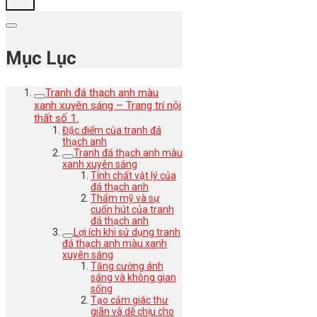
Mục Lục
Tranh đá thạch anh màu
xanh xuyên sáng – Trang trí nội
thất số 1.
Đặc điểm của tranh đá
thạch anh
Tranh đá thạch anh màu
xanh xuyên sáng
Tính chất vật lý của
đá thạch anh
Thẩm mỹ và sự
cuốn hút của tranh
đá thạch anh
Lợi ích khi sử dụng tranh
đá thạch anh màu xanh
xuyên sáng
Tăng cường ánh
sáng và không gian
sống
Tạo cảm giác thư
giãn và dễ chịu cho