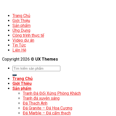
Trang Chủ
Giới Thiệu
Sản phẩm
Ứng Dụng
Công trình thực tế
Video dự án
Tin Tức
Liên Hệ
Copyright 2026 ©
UX Themes
Trang Chủ
Giới Thiệu
Sản phẩm
Tranh Đá Đối Xứng Phòng Khách
Tranh đá xuyên sáng
Đá Thạch Anh
Đá Granite – Đá Hoa Cương
Đá Marble – Đá cẩm thạch