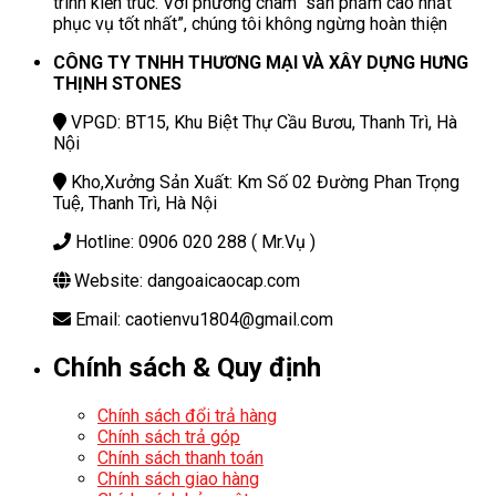
trình kiến trúc. Với phương châm “sản phẩm cao nhất
phục vụ tốt nhất”, chúng tôi không ngừng hoàn thiện
CÔNG TY TNHH THƯƠNG MẠI VÀ XÂY DỰNG HƯNG
THỊNH STONES
VPGD: BT15, Khu Biệt Thự Cầu Bươu, Thanh Trì, Hà
Nội
Kho,Xưởng Sản Xuất: Km Số 02 Đường Phan Trọng
Tuệ, Thanh Trì, Hà Nội
Hotline: 0906 020 288 ( Mr.Vụ )
Website: dangoaicaocap.com
Email: caotienvu1804@gmail.com
Chính sách & Quy định
Chính sách đổi trả hàng
Chính sách trả góp
Chính sách thanh toán
Chính sách giao hàng