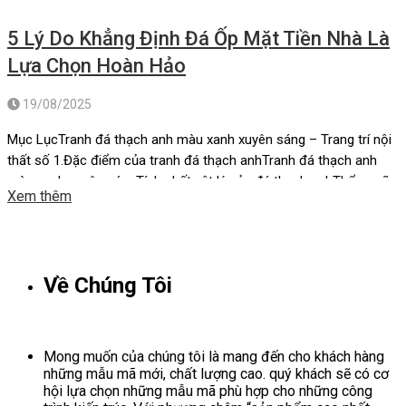
5 Lý Do Khẳng Định Đá Ốp Mặt Tiền Nhà Là
Lựa Chọn Hoàn Hảo
19/08/2025
Mục LụcTranh đá thạch anh màu xanh xuyên sáng – Trang trí nội
thất số 1.Đặc điểm của tranh đá thạch anhTranh đá thạch anh
màu xanh xuyên sángTính chất vật lý của đá thạch anhThẩm mỹ
Xem thêm
và sự cuốn hút của tranh đá thạch anhLợi ích khi sử dụng tranh
đá thạch anh màu […]
Về Chúng Tôi
Mong muốn của chúng tôi là mang đến cho khách hàng
những mẫu mã mới, chất lượng cao. quý khách sẽ có cơ
hội lựa chọn những mẫu mã phù hợp cho những công