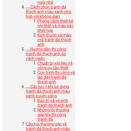
ngôi nhà
Cách chọn tranh đá
thạch anh màu xanh phù
hợp với không gian
Phong cách thiết kế
nội thất và màu sắc
phối hợp
Kích thước và mẫu
mã tranh đá thạch
anh
Hướng dẫn thi công
tranh đá thạch anh ốp
vách ngăn
Chuẩn bị vật liệu và
công cụ cần thiết
Quy trình thi công và
lắp đặt tranh đá
thạch anh
Các lưu ý khi sử dụng
tranh đá thạch anh màu
xanh xuyên sáng
Bảo trì và vệ sinh
tranh đá thạch anh
Những lỗi thường
gặp khi thi công
tranh đá
Câu hỏi thường gặp về
tranh đá thạch anh màu