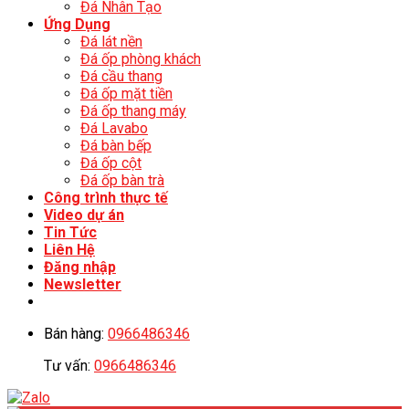
Đá Nhân Tạo
Ứng Dụng
Đá lát nền
Đá ốp phòng khách
Đá cầu thang
Đá ốp mặt tiền
Đá ốp thang máy
Đá Lavabo
Đá bàn bếp
Đá ốp cột
Đá ốp bàn trà
Công trình thực tế
Video dự án
Tin Tức
Liên Hệ
Đăng nhập
Newsletter
Bán hàng:
0966486346
Tư vấn:
0966486346