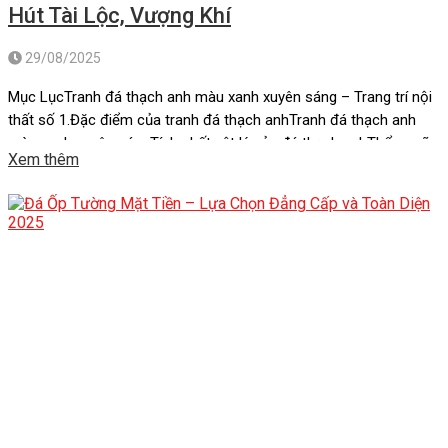
Hút Tài Lộc, Vượng Khí
29/08/2025
Mục LụcTranh đá thạch anh màu xanh xuyên sáng – Trang trí nội
thất số 1.Đặc điểm của tranh đá thạch anhTranh đá thạch anh
màu xanh xuyên sángTính chất vật lý của đá thạch anhThẩm mỹ
Xem thêm
và sự cuốn hút của tranh đá thạch anhLợi ích khi sử dụng tranh
đá thạch anh màu […]