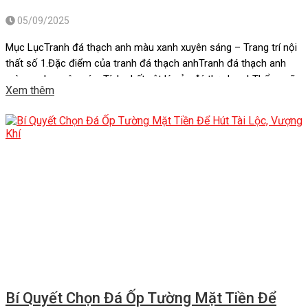
05/09/2025
Mục LụcTranh đá thạch anh màu xanh xuyên sáng – Trang trí nội
thất số 1.Đặc điểm của tranh đá thạch anhTranh đá thạch anh
màu xanh xuyên sángTính chất vật lý của đá thạch anhThẩm mỹ
Xem thêm
và sự cuốn hút của tranh đá thạch anhLợi ích khi sử dụng tranh
đá thạch anh màu […]
Bí Quyết Chọn Đá Ốp Tường Mặt Tiền Để