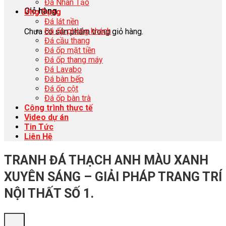
Đá Nhân Tạo
Giỏ hàng
Ứng Dụng
Đá lát nền
Đá ốp phòng khách
Chưa có sản phẩm trong giỏ hàng.
Đá cầu thang
Đá ốp mặt tiền
Đá ốp thang máy
Đá Lavabo
Đá bàn bếp
Đá ốp cột
Đá ốp bàn trà
Công trình thực tế
Video dự án
Tin Tức
Liên Hệ
TRANH ĐÁ THẠCH ANH MÀU XANH
XUYÊN SÁNG – GIẢI PHÁP TRANG TRÍ
NỘI THẤT SỐ 1.