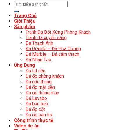
Trang Chủ
Giới Thiệu
Sản phẩm
Tranh Đá Đối Xứng Phòng Khách
Tranh đá xuyên sáng
Đá Thạch Anh
Đá Granite – Đá Hoa Cương
Đá Marble – Đá cẩm thạch
Đá Nhân Tạo
Ứng Dụng
Đá lát nền
Đá ốp phòng khách
Đá cầu thang
Đá ốp mặt tiền
Đá ốp thang máy
Đá Lavabo
Đá bàn bếp
Đá ốp cột
Đá ốp bàn trà
Công trình thực tế
Video dự án