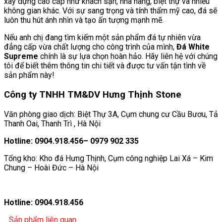
xây dựng cao cấp như khách sạn, nhà hàng, biệt thự và nhiều
không gian khác. Với sự sang trọng và tính thẩm mỹ cao, đá sẽ
luôn thu hút ánh nhìn và tạo ấn tượng mạnh mẽ.
Nếu anh chị đang tìm kiếm một sản phẩm đá tự nhiên vừa
đẳng cấp vừa chất lượng cho công trình của mình,
Đá White
Supreme
chính là sự lựa chọn hoàn hảo. Hãy liên hệ với chúng
tôi để biết thêm thông tin chi tiết và được tư vấn tận tình về
sản phẩm này!
Công ty TNHH TM&DV Hưng Thịnh Stone
Văn phòng giao dịch: Biệt Thự 3A, Cụm chung cư Cầu Bươu, Tả
Thanh Oai, Thanh Trì , Hà Nội
Hotline: 0904.918.456– 0979 902 335
Tổng kho: Kho đá Hưng Thịnh, Cụm công nghiệp Lai Xá – Kim
Chung – Hoài Đức – Hà Nội
Hotline: 0904.918.456
Sản phẩm liên quan