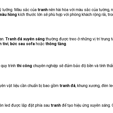
ỹ lưỡng. Màu sắc của
tranh
nên hài hòa với màu sắc của tường, n
 màu hồng
kích thước lớn sẽ phù hợp với phòng khách rộng rãi, tr
an.
Tranh đá xuyên sáng
thường được treo ở những vị trí trung t
 tivi
,
bức sau sofa
hoặc
thông tầng
.
 quy trình
thi công
chuyên nghiệp sẽ đảm bảo độ bền và tính th
yên vật liệu cần chuẩn bị bao gồm
tranh đá
, khung xương, đèn led
èn led được lắp đặt phía sau
tranh
để tạo hiệu ứng xuyên sáng. 