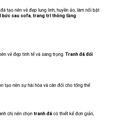
á tạo nên vẻ đẹp lung linh, huyền ảo, làm nổi bật
í
bức sau sofa
,
trang trí
thông tầng
.
ên vẻ đẹp tinh tế và sang trọng.
Tranh đá đối
n tạo nên sự hài hòa và cân đối cho tổng thể
 anh chị nên chọn
tranh đá
có thiết kế đơn giản,