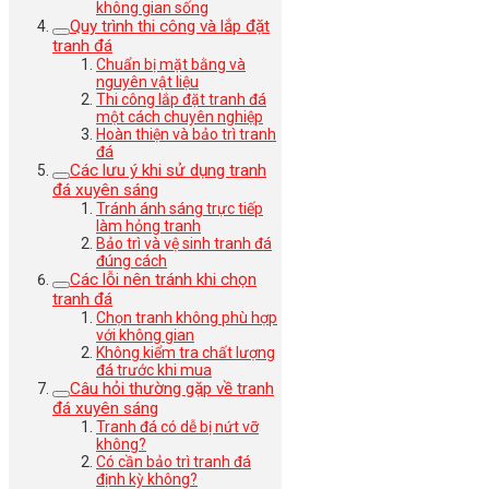
không gian sống
Quy trình thi công và lắp đặt
tranh đá
Chuẩn bị mặt bằng và
nguyên vật liệu
Thi công lắp đặt tranh đá
một cách chuyên nghiệp
Hoàn thiện và bảo trì tranh
đá
Các lưu ý khi sử dụng tranh
đá xuyên sáng
Tránh ánh sáng trực tiếp
làm hỏng tranh
Bảo trì và vệ sinh tranh đá
đúng cách
Các lỗi nên tránh khi chọn
tranh đá
Chọn tranh không phù hợp
với không gian
Không kiểm tra chất lượng
đá trước khi mua
Câu hỏi thường gặp về tranh
đá xuyên sáng
Tranh đá có dễ bị nứt vỡ
không?
Có cần bảo trì tranh đá
định kỳ không?