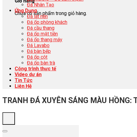
Giỏ hàng
Đá Nhân Tạo
Ứng Dụng
Chưa có sản phẩm trong giỏ hàng.
Đá lát nền
Đá ốp phòng khách
Đá cầu thang
Đá ốp mặt tiền
Đá ốp thang máy
Đá Lavabo
Đá bàn bếp
Đá ốp cột
Đá ốp bàn trà
Công trình thực tế
Video dự án
Tin Tức
Liên Hệ
TRANH ĐÁ XUYÊN SÁNG MÀU HỒNG: 