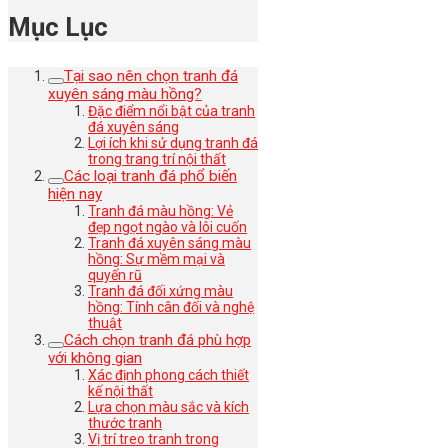
Mục Lục
Tại sao nên chọn tranh đá
xuyên sáng màu hồng?
Đặc điểm nổi bật của tranh
đá xuyên sáng
Lợi ích khi sử dụng tranh đá
trong trang trí nội thất
Các loại tranh đá phổ biến
hiện nay
Tranh đá màu hồng: Vẻ
đẹp ngọt ngào và lôi cuốn
Tranh đá xuyên sáng màu
hồng: Sự mềm mại và
quyến rũ
Tranh đá đối xứng màu
hồng: Tính cân đối và nghệ
thuật
Cách chọn tranh đá phù hợp
với không gian
Xác định phong cách thiết
kế nội thất
Lựa chọn màu sắc và kích
thước tranh
Vị trí treo tranh trong