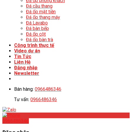
Đá ốp phòng khách
Đá cầu thang
Đá ốp mặt tiền
Đá ốp thang máy
Đá Lavabo
Đá bàn bếp
Đá ốp cột
Đá ốp bàn trà
Công trình thực tế
Video dự án
Tin Tức
Liên Hệ
Đăng nhập
Newsletter
Bán hàng:
0966486346
Tư vấn:
0966486346
0966486346