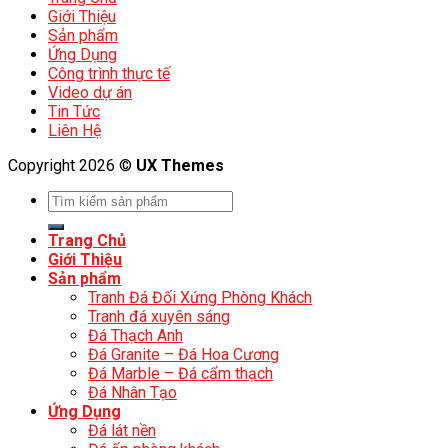
Giới Thiệu
Sản phẩm
Ứng Dụng
Công trình thực tế
Video dự án
Tin Tức
Liên Hệ
Copyright 2026 ©
UX Themes
Trang Chủ
Giới Thiệu
Sản phẩm
Tranh Đá Đối Xứng Phòng Khách
Tranh đá xuyên sáng
Đá Thạch Anh
Đá Granite – Đá Hoa Cương
Đá Marble – Đá cẩm thạch
Đá Nhân Tạo
Ứng Dụng
Đá lát nền