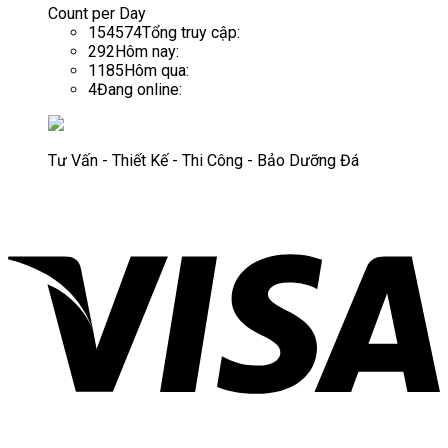
Count per Day
154574
Tổng truy cập:
292
Hôm nay:
1185
Hôm qua:
4
Đang online:
Tư Vấn - Thiết Kế - Thi Công - Bảo Dưỡng Đá