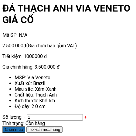
ĐÁ THẠCH ANH VIA VENETO
GIẢ CỔ
Mã SP:
N/A
2.500.000đ
(Giá chưa bao gồm VAT)
Tiết kiệm:
1000000 đ
Giá chính hãng:
3.500.000 đ
MSP: Via Veneto
Xuất xứ: Brazil
Màu sắc: Xám-Xanh
Chất liệu: Thạch Anh
Kích thước: Khổ lớn
Độ dày: 2.0 cm
Số lượng:
-
+
Tình trạng:
Còn hàng
Chọn mua
Tư vấn mua hàng