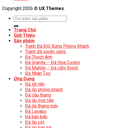
Copyright 2026 ©
UX Themes
Trang Chủ
Giới Thiệu
Sản phẩm
Tranh Đá Đối Xứng Phòng Khách
Tranh đá xuyên sáng
Đá Thạch Anh
Đá Granite – Đá Hoa Cương
Đá Marble – Đá cẩm thạch
Đá Nhân Tạo
Ứng Dụng
Đá lát nền
Đá ốp phòng khách
Đá cầu thang
Đá ốp mặt tiền
Đá ốp thang máy
Đá Lavabo
Đá bàn bếp
Đá ốp cột
Đá ốp bàn trà