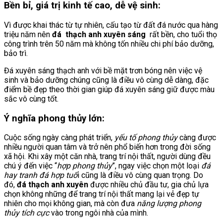
Bền bỉ, giá trị kinh tế cao, dễ vệ sinh:
Vì được khai thác từ tự nhiên, cấu tạo từ đất đá nước qua hàng
triệu năm nên
đá thạch anh xuyên sáng
rất bền, cho tuổi thọ
công trình trên 50 năm mà không tốn nhiều chi phí bảo dưỡng,
bảo trì.
Đá xuyên sáng thạch anh với bề mặt trơn bóng nên việc vệ
sinh và bảo dưỡng chúng cũng là điều vô cùng dễ dàng, đặc
điểm bề đẹp theo thời gian giúp đá xuyên sáng giữ được màu
sắc vô cùng tốt.
Ý nghĩa phong thủy lớn:
Cuộc sống ngày càng phát triển,
yếu tố phong thủy
càng được
nhiều người quan tâm và trở nên phổ biến hơn trong đời sống
xã hội. Khi xây một căn nhà, trang trí nội thất, người dùng đều
chú ý đến việc “
hợp phong thủy
”, ngay việc chọn một loại
đá
hay tranh đá hợp tuổ
i cũng là điều vô cùng quan trọng. Do
đó,
đá thạch anh xuyên
được nhiều chủ đầu tư, gia chủ lựa
chọn không những để trang trí nội thất mang lại vẻ đẹp tự
nhiên cho mọi không gian, mà còn đưa
năng lượng phong
thủy tích cực
vào trong ngôi nhà của mình.