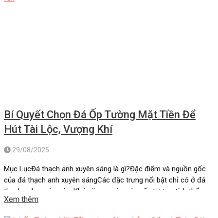
Bí Quyết Chọn Đá Ốp Tường Mặt Tiền Để
Hút Tài Lộc, Vượng Khí
29/08/2025
Mục LụcĐá thạch anh xuyên sáng là gì?Đặc điểm và nguồn gốc
của đá thạch anh xuyên sángCác đặc trưng nổi bật chỉ có ở đá
thạch anh xuyên sángKhả năng xuyên sáng ấn tượng, tính thẩm
Xem thêm
mỹ cao:Bền bỉ, giá trị kinh tế cao, dễ vệ sinh:Ý nghĩa phong thủy
lớn:Các ứng dụng sáng […]