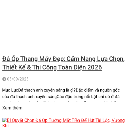
Đá Ốp Thang Máy Đẹp: Cẩm Nang Lựa Chọn,
Thiết Kế & Thi Công Toàn Diện 2026
05/09/2025
Mục LụcĐá thạch anh xuyên sáng là gì?Đặc điểm và nguồn gốc
của đá thạch anh xuyên sángCác đặc trưng nổi bật chỉ có ở đá
thạch anh xuyên sángKhả năng xuyên sáng ấn tượng, tính thẩm
Xem thêm
mỹ cao:Bền bỉ, giá trị kinh tế cao, dễ vệ sinh:Ý nghĩa phong thủy
lớn:Các ứng dụng sáng […]