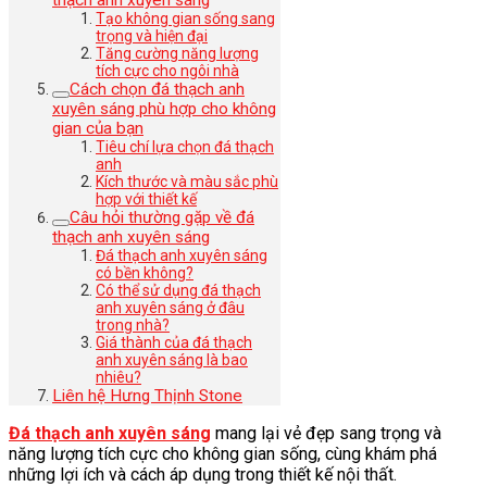
thạch anh xuyên sáng
Tạo không gian sống sang
trọng và hiện đại
Tăng cường năng lượng
tích cực cho ngôi nhà
Cách chọn đá thạch anh
xuyên sáng phù hợp cho không
gian của bạn
Tiêu chí lựa chọn đá thạch
anh
Kích thước và màu sắc phù
hợp với thiết kế
Câu hỏi thường gặp về đá
thạch anh xuyên sáng
Đá thạch anh xuyên sáng
có bền không?
Có thể sử dụng đá thạch
anh xuyên sáng ở đâu
trong nhà?
Giá thành của đá thạch
anh xuyên sáng là bao
nhiêu?
Liên hệ Hưng Thịnh Stone
Đá thạch anh xuyên sáng
mang lại vẻ đẹp sang trọng và
năng lượng tích cực cho không gian sống, cùng khám phá
những lợi ích và cách áp dụng trong thiết kế nội thất.