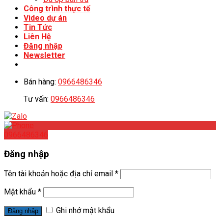
Công trình thực tế
Video dự án
Tin Tức
Liên Hệ
Đăng nhập
Newsletter
Bán hàng:
0966486346
Tư vấn:
0966486346
0966486346
Đăng nhập
Tên tài khoản hoặc địa chỉ email
*
Mật khẩu
*
Ghi nhớ mật khẩu
Đăng nhập