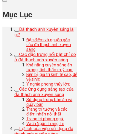
Mục Lục
Đá thạch anh xuyên sáng là
gì?
Đặc điểm và nguồn gốc
của đá thạch anh xuyên
sáng
Các đặc trưng nổi bật chỉ có
ở đá thạch anh xuyên sáng
Khả năng xuyên sáng ấn
tượng, tính thẩm mỹ cao:
Bền bỉ, giá trị kinh tế cao, dễ
vệ sinh:
Ý nghĩa phong thủy lớn:
Các ứng dụng sáng tạo của
đá thạch anh xuyên sáng
Sử dụng trong bàn ăn và
quầy bar
Trang trí tường và các
điểm nhấn nội thất
Trang trí phòng ngủ.
Vách Ngăn Trang Trí
Lợi ích của việc sử dụng đá