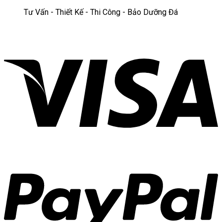
Tư Vấn - Thiết Kế - Thi Công - Bảo Dưỡng Đá