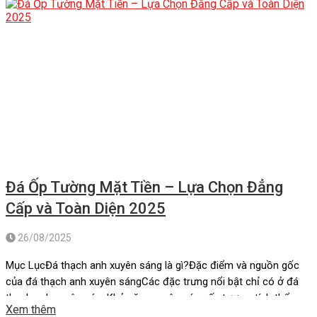
Đá Ốp Tường Mặt Tiền – Lựa Chọn Đẳng
Cấp và Toàn Diện 2025
26/08/2025
Mục LụcĐá thạch anh xuyên sáng là gì?Đặc điểm và nguồn gốc
của đá thạch anh xuyên sángCác đặc trưng nổi bật chỉ có ở đá
thạch anh xuyên sángKhả năng xuyên sáng ấn tượng, tính thẩm
Xem thêm
mỹ cao:Bền bỉ, giá trị kinh tế cao, dễ vệ sinh:Ý nghĩa phong thủy