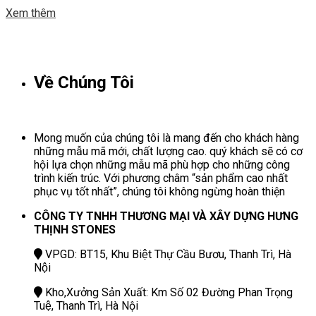
thạch anh xuyên sángKhả năng xuyên sáng ấn tượng, tính thẩm
Xem thêm
mỹ cao:Bền bỉ, giá trị kinh tế cao, dễ vệ sinh:Ý nghĩa phong thủy
lớn:Các ứng dụng sáng […]
Về Chúng Tôi
Mong muốn của chúng tôi là mang đến cho khách hàng
những mẫu mã mới, chất lượng cao. quý khách sẽ có cơ
hội lựa chọn những mẫu mã phù hợp cho những công
trình kiến trúc. Với phương châm “sản phẩm cao nhất
phục vụ tốt nhất”, chúng tôi không ngừng hoàn thiện
CÔNG TY TNHH THƯƠNG MẠI VÀ XÂY DỰNG HƯNG
THỊNH STONES
VPGD: BT15, Khu Biệt Thự Cầu Bươu, Thanh Trì, Hà
Nội
Kho,Xưởng Sản Xuất: Km Số 02 Đường Phan Trọng
Tuệ, Thanh Trì, Hà Nội