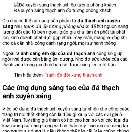
Đá xuyên sáng thạch anh ốp tường phòng khách
Gia chủ có thể sử dụng sản phẩm từ
đá thạch anh xuyên
sáng
như
tranh đá ốp tường phòng khách
để hút nguồn năng
lượng dồi dào từ bên ngoài, giúp gia chủ làm ăn phát tài phát
lộc, kinh doanh phát đạt, gặp nhiều may mắn, mang vượng khí
cho cả căn nhà, công danh rạng ngời, mọi sự hanh thông.
Ngoài ra
ánh sáng êm dịu của đá thạch anh
cũng sẽ giúp
ngôi nhà được cân bằng âm dương. Nhờ đó sức khỏe của các
thành viên trong gia đình bạn sẽ được nâng lên một bậc.
Tìm hiểu thêm:
Tranh đá đối xứng thạch anh
Các ứng dụng sáng tạo của đá thạch
anh xuyên sáng
Việc sử dụng đá thạch anh xuyên sáng tự nhiên cho công cuộc
trang trí nội thất không còn là điều gì xa lạ với các đại gia ở
Việt Nam. Tuy rằng giá thành có hơi cao hơn so với các loại đá
khác xong sự sang trọng và tính thẩm mỹ cao mà nó mang lại
cho người sử dụng là điều không thể bàn cãi. Vậy chúng chúng