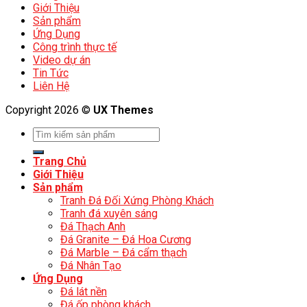
Giới Thiệu
Sản phẩm
Ứng Dụng
Công trình thực tế
Video dự án
Tin Tức
Liên Hệ
Copyright 2026 ©
UX Themes
Trang Chủ
Giới Thiệu
Sản phẩm
Tranh Đá Đối Xứng Phòng Khách
Tranh đá xuyên sáng
Đá Thạch Anh
Đá Granite – Đá Hoa Cương
Đá Marble – Đá cẩm thạch
Đá Nhân Tạo
Ứng Dụng
Đá lát nền
Đá ốp phòng khách