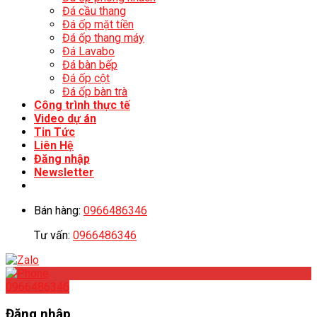
Đá cầu thang
Đá ốp mặt tiền
Đá ốp thang máy
Đá Lavabo
Đá bàn bếp
Đá ốp cột
Đá ốp bàn trà
Công trình thực tế
Video dự án
Tin Tức
Liên Hệ
Đăng nhập
Newsletter
Bán hàng:
0966486346
Tư vấn:
0966486346
0966486346
Đăng nhập