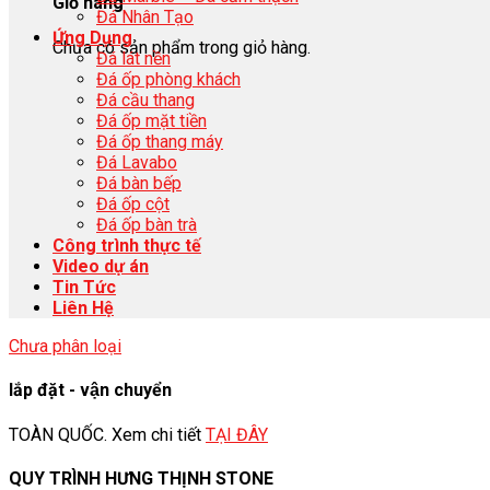
Giỏ hàng
Đá Nhân Tạo
Ứng Dụng
Chưa có sản phẩm trong giỏ hàng.
Đá lát nền
Đá ốp phòng khách
Đá cầu thang
Đá ốp mặt tiền
Đá ốp thang máy
Đá Lavabo
Đá bàn bếp
Đá ốp cột
Đá ốp bàn trà
Công trình thực tế
Video dự án
Tin Tức
Liên Hệ
Chưa phân loại
lắp đặt - vận chuyển
TOÀN QUỐC. Xem chi tiết
TẠI ĐÂY
QUY TRÌNH HƯNG THỊNH STONE