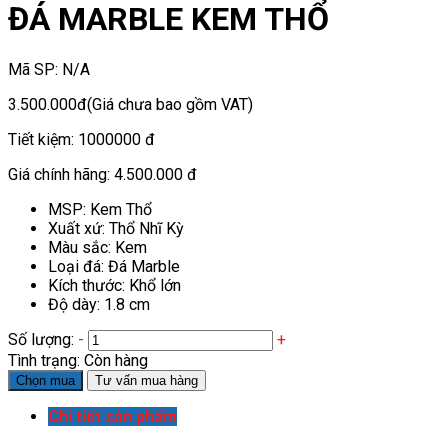
ĐÁ MARBLE KEM THỔ
Mã SP:
N/A
3.500.000đ
(Giá chưa bao gồm VAT)
Tiết kiệm:
1000000 đ
Giá chính hãng:
4.500.000 đ
MSP: Kem Thổ
Xuất xứ: Thổ Nhĩ Kỳ
Màu sắc: Kem
Loại đá: Đá Marble
Kích thước: Khổ lớn
Độ dày: 1.8 cm
Số lượng:
-
+
Tình trạng:
Còn hàng
Chọn mua
Tư vấn mua hàng
Chi tiết sản phẩm