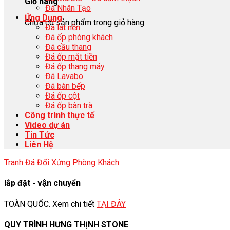
Giỏ hàng
Đá Nhân Tạo
Ứng Dụng
Chưa có sản phẩm trong giỏ hàng.
Đá lát nền
Đá ốp phòng khách
Đá cầu thang
Đá ốp mặt tiền
Đá ốp thang máy
Đá Lavabo
Đá bàn bếp
Đá ốp cột
Đá ốp bàn trà
Công trình thực tế
Video dự án
Tin Tức
Liên Hệ
Tranh Đá Đối Xứng Phòng Khách
lắp đặt - vận chuyển
TOÀN QUỐC. Xem chi tiết
TẠI ĐÂY
QUY TRÌNH HƯNG THỊNH STONE