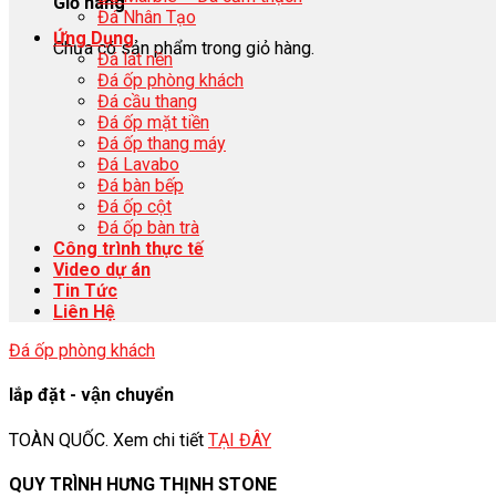
Giỏ hàng
Đá Nhân Tạo
Ứng Dụng
Chưa có sản phẩm trong giỏ hàng.
Đá lát nền
Đá ốp phòng khách
Đá cầu thang
Đá ốp mặt tiền
Đá ốp thang máy
Đá Lavabo
Đá bàn bếp
Đá ốp cột
Đá ốp bàn trà
Công trình thực tế
Video dự án
Tin Tức
Liên Hệ
Đá ốp phòng khách
lắp đặt - vận chuyển
TOÀN QUỐC. Xem chi tiết
TẠI ĐÂY
QUY TRÌNH HƯNG THỊNH STONE