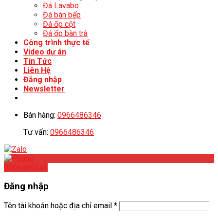
Đá Lavabo
Đá bàn bếp
Đá ốp cột
Đá ốp bàn trà
Công trình thực tế
Video dự án
Tin Tức
Liên Hệ
Đăng nhập
Newsletter
Bán hàng:
0966486346
Tư vấn:
0966486346
0966486346
Đăng nhập
Tên tài khoản hoặc địa chỉ email
*