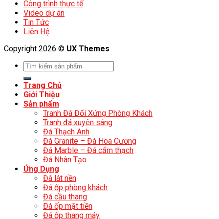
Công trình thực tế
Video dự án
Tin Tức
Liên Hệ
Copyright 2026 ©
UX Themes
Trang Chủ
Giới Thiệu
Sản phẩm
Tranh Đá Đối Xứng Phòng Khách
Tranh đá xuyên sáng
Đá Thạch Anh
Đá Granite – Đá Hoa Cương
Đá Marble – Đá cẩm thạch
Đá Nhân Tạo
Ứng Dụng
Đá lát nền
Đá ốp phòng khách
Đá cầu thang
Đá ốp mặt tiền
Đá ốp thang máy