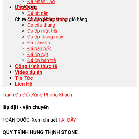
Đá Nhân Tạo
Giỏ hàng
Ứng Dụng
Đá lát nền
Đá ốp phòng khách
Chưa có sản phẩm trong giỏ hàng.
Đá cầu thang
Đá ốp mặt tiền
Đá ốp thang máy
Đá Lavabo
Đá bàn bếp
Đá ốp cột
Đá ốp bàn trà
Công trình thực tế
Video dự án
Tin Tức
Liên Hệ
Tranh Đá Đối Xứng Phòng Khách
lắp đặt - vận chuyển
TOÀN QUỐC. Xem chi tiết
TẠI ĐÂY
QUY TRÌNH HƯNG THỊNH STONE