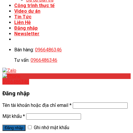
Công trình thực tế
Video dự án
Tin Tức
Liên Hệ
Đăng nhập
Newsletter
Bán hàng:
0966486346
Tư vấn:
0966486346
0966486346
Đăng nhập
Tên tài khoản hoặc địa chỉ email
*
Mật khẩu
*
Ghi nhớ mật khẩu
Đăng nhập