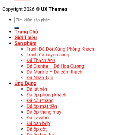
Copyright 2026 ©
UX Themes
Trang Chủ
Giới Thiệu
Sản phẩm
Tranh Đá Đối Xứng Phòng Khách
Tranh đá xuyên sáng
Đá Thạch Anh
Đá Granite – Đá Hoa Cương
Đá Marble – Đá cẩm thạch
Đá Nhân Tạo
Ứng Dụng
Đá lát nền
Đá ốp phòng khách
Đá cầu thang
Đá ốp mặt tiền
Đá ốp thang máy
Đá Lavabo
Đá bàn bếp
Đá ốp cột
Đá ốp bàn trà