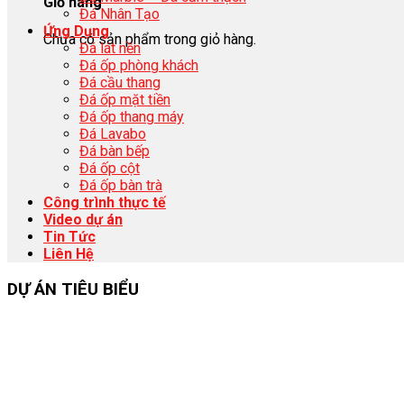
Giỏ hàng
Đá Nhân Tạo
Ứng Dụng
Chưa có sản phẩm trong giỏ hàng.
Đá lát nền
Đá ốp phòng khách
Đá cầu thang
Đá ốp mặt tiền
Đá ốp thang máy
Đá Lavabo
Đá bàn bếp
Đá ốp cột
Đá ốp bàn trà
Công trình thực tế
Video dự án
Tin Tức
Liên Hệ
DỰ ÁN TIÊU BIỂU