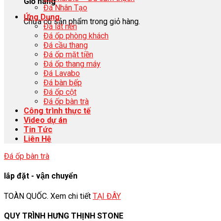
Giỏ hàng
Đá Nhân Tạo
Ứng Dụng
Chưa có sản phẩm trong giỏ hàng.
Đá lát nền
Đá ốp phòng khách
Đá cầu thang
Đá ốp mặt tiền
Đá ốp thang máy
Đá Lavabo
Đá bàn bếp
Đá ốp cột
Đá ốp bàn trà
Công trình thực tế
Video dự án
Tin Tức
Liên Hệ
Đá ốp bàn trà
lắp đặt - vận chuyển
TOÀN QUỐC. Xem chi tiết
TẠI ĐÂY
QUY TRÌNH HƯNG THỊNH STONE