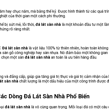
ăm hay chục năm, mà bằng thế kỷ. Được hình thành từ các quá trì
hiệt của thời gian một cách phi thường.
ể bị sứt mẻ, lỗi thời,
đá lát sàn nhà
là một khoản đầu tư một lần 
hứng rõ ràng nhất.
ỉ.
Đá lát sàn nhà
là vật liệu 100% từ thiên nhiên, hoàn toàn khôn
 sàn gỗ công nghiệp hay sàn nhựa. Nó đảm bảo một không gian số
lựa chọn một sàn
đá lát sàn nhà
an toàn là ưu tiên hàng đầu.
g và đẳng cấp, giúp gia tăng giá trị thực và giá trị cảm nhận củ
lát sàn nhà
chất lượng là một dấu hiệu của một công trình được đ
Các Dòng Đá Lát Sàn Nhà Phổ Biến
oại
đá lát sàn nhà
là vô cùng quan trọng. Mỗi loại đá có một câu