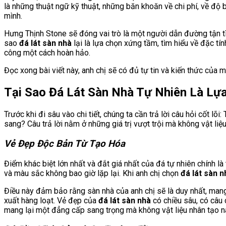
là những thuật ngữ kỹ thuật, những băn khoăn về chi phí, về độ 
mình.
Hưng Thịnh Stone sẽ đóng vai trò là một người dẫn đường tận tì
sao
đá lát sàn nhà
lại là lựa chọn xứng tầm, tìm hiểu về đặc tín
công một cách hoàn hảo.
Đọc xong bài viết này, anh chị sẽ có đủ tự tin và kiến thức củ
Tại Sao Đá Lát Sàn Nhà Tự Nhiên Là L
Trước khi đi sâu vào chi tiết, chúng ta cần trả lời câu hỏi cốt lõi:
sang? Câu trả lời nằm ở những giá trị vượt trội mà không vật li
Vẻ Đẹp Độc Bản Từ Tạo Hóa
Điểm khác biệt lớn nhất và đắt giá nhất của đá tự nhiên chính là
và màu sắc không bao giờ lặp lại. Khi anh chị chọn
đá lát sàn n
Điều này đảm bảo rằng sàn nhà của anh chị sẽ là duy nhất, mang
xuất hàng loạt. Vẻ đẹp của
đá lát sàn nhà
có chiều sâu, có câu 
mang lại một đẳng cấp sang trọng mà không vật liệu nhân tạo n