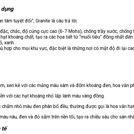
c dụng
 tâm tuyệt đối”, Granite là câu trả lời.
đặc, chắc, độ cứng cực cao (6-7 Mohs), chống trầy xước, chống th
hạt khoáng chất, tạo ra các họa tiết từ “muối tiêu” đồng nhất đ
ỏ, xanh…
ù hợp cho mọi khu vực, đặc biệt là những nơi có mật độ đi lại ca
m, xen kẽ với các mảng màu xám và đốm khoáng đen, hoa văn p
n với các hạt khoáng nhỏ lấp lánh màu vàng đồng.
 chấm nhỏ màu đen phân bố đều, thường được gọi là hoa văn hạt 
 màu nâu, đen và đỏ sẫm trên nền tối, tạo ra chiều sâu cho sàn nhà
 tế