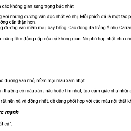
a các không gian sang trọng bậc nhất.
ếng với những đường vân độc nhất vô nhị. Mỗi phiến đá là một tác
ỡng cẩn thận hơn.
 đường vân mềm mại, bay bổng. Các dòng đá trắng Ý như Carrara,
c nâng tầm đẳng cấp của cả không gian. Nó phù hợp nhất cho các
các đường vân nhỏ, mềm mại màu xám nhạt.
n thường có màu xám, nâu hoặc tím nhạt, tạo cảm giác như nhữ
ất nền nã và đồng nhất, dễ dàng phối hợp với các màu nội thất k
sức mạnh
t cả”.