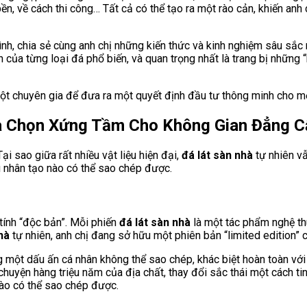
bền, về cách thi công… Tất cả có thể tạo ra một rào cản, khiến an
nh, chia sẻ cùng anh chị những kiến thức và kinh nghiệm sâu sắc 
h của từng loại đá phổ biến, và quan trọng nhất là trang bị những 
a một chuyên gia để đưa ra một quyết định đầu tư thông minh cho 
ựa Chọn Xứng Tầm Cho Không Gian Đẳng C
 Tại sao giữa rất nhiều vật liệu hiện đại,
đá lát sàn nhà
tự nhiên vẫ
ệu nhân tạo nào có thể sao chép được.
 tính “độc bản”. Mỗi phiến
đá lát sàn nhà
là một tác phẩm nghệ th
hà
tự nhiên, anh chị đang sở hữu một phiên bản “limited edition” 
 một dấu ấn cá nhân không thể sao chép, khác biệt hoàn toàn với
chuyện hàng triệu năm của địa chất, thay đổi sắc thái một cách ti
ào có thể sao chép được.