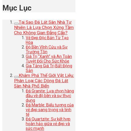
Mục Lục
Tại Sao Đá Lát Sàn Nhà Tự
Nhiên Là Lựa Chọn Xứng Tầm
Cho Không Gian Đẳng Cấp?
Vẻ Đẹp Độc Bản Từ Tạo
Hóa
Độ Bền Vĩnh Cửu và Sự
Trường Tồn
Giá Trị “Xanh” và An Toàn
Tuyệt Đối Cho Sức Khỏe
Gia Tăng Giá Trị Bất Động
Sản
Khám Phá Thế Giới Vật Liệu:
Phân Loại Các Dòng Đá Lát
Sàn Nhà Phổ Biến
Đá Granite: Lựa chọn hàng
đầu về độ bền và sự thực
dụng
Đá Marble: Biểu tượng của
vẻ đẹp sang trọng và tinh
tế
Đá Quartzite: Sự kết hợp
hoàn hảo giữa vẻ đẹp và
sức mạnh