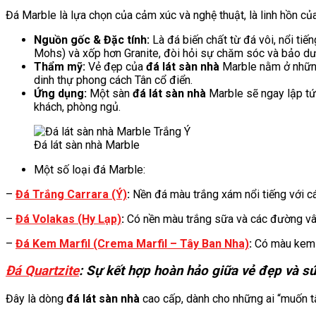
Đá Marble là lựa chọn của cảm xúc và nghệ thuật, là linh hồn củ
Nguồn gốc & Đặc tính:
Là đá biến chất từ đá vôi, nổi ti
Mohs) và xốp hơn Granite, đòi hỏi sự chăm sóc và bảo dư
Thẩm mỹ:
Vẻ đẹp của
đá lát sàn nhà
Marble nằm ở những
dinh thự phong cách Tân cổ điển.
Ứng dụng:
Một sàn
đá lát sàn nhà
Marble sẽ ngay lập tứ
khách, phòng ngủ.
Đá lát sàn nhà Marble
Một số loại đá Marble:
–
Đá Trắng Carrara (Ý)
:
Nền đá màu trắng xám nổi tiếng với 
–
Đá Volakas (Hy Lạp)
:
Có nền màu trắng sữa và các đường vâ
–
Đá Kem Marfil (Crema Marfil – Tây Ban Nha)
:
Có màu kem r
Đá Quartzite
: Sự kết hợp hoàn hảo giữa vẻ đẹp và 
Đây là dòng
đá lát sàn nhà
cao cấp, dành cho những ai “muốn tấ