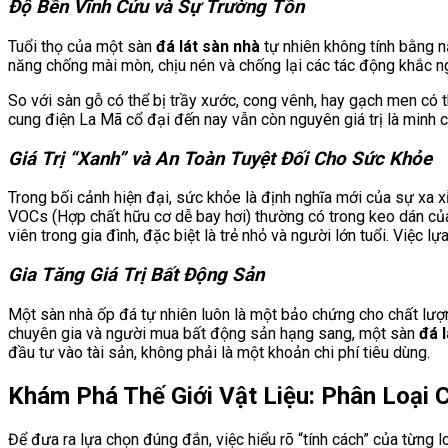
Độ Bền Vĩnh Cửu và Sự Trường Tồn
Tuổi thọ của một sàn
đá lát sàn nhà
tự nhiên không tính bằng n
năng chống mài mòn, chịu nén và chống lại các tác động khắc ng
So với sàn gỗ có thể bị trầy xước, cong vênh, hay gạch men có th
cung điện La Mã cổ đại đến nay vẫn còn nguyên giá trị là minh c
Giá Trị “Xanh” và An Toàn Tuyệt Đối Cho Sức Khỏe
Trong bối cảnh hiện đại, sức khỏe là định nghĩa mới của sự xa x
VOCs (Hợp chất hữu cơ dễ bay hơi) thường có trong keo dán của
viên trong gia đình, đặc biệt là trẻ nhỏ và người lớn tuổi. Việc 
Gia Tăng Giá Trị Bất Động Sản
Một sàn nhà ốp đá tự nhiên luôn là một bảo chứng cho chất lượn
chuyên gia và người mua bất động sản hạng sang, một sàn
đá 
đầu tư vào tài sản, không phải là một khoản chi phí tiêu dùng.
Khám Phá Thế Giới Vật Liệu: Phân Loại 
Để đưa ra lựa chọn đúng đắn, việc hiểu rõ “tính cách” của từng l