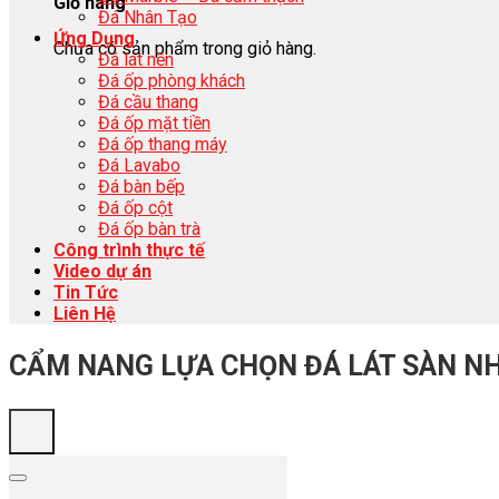
Giỏ hàng
Đá Nhân Tạo
Ứng Dụng
Chưa có sản phẩm trong giỏ hàng.
Đá lát nền
Đá ốp phòng khách
Đá cầu thang
Đá ốp mặt tiền
Đá ốp thang máy
Đá Lavabo
Đá bàn bếp
Đá ốp cột
Đá ốp bàn trà
Công trình thực tế
Video dự án
Tin Tức
Liên Hệ
CẨM NANG LỰA CHỌN ĐÁ LÁT SÀN NH