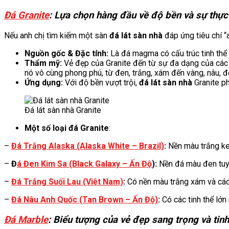
Đá Granite
: Lựa chọn hàng đầu về độ bền và sự thự
Nếu anh chị tìm kiếm một sàn
đá lát sàn nhà
đáp ứng tiêu chí “an
Nguồn gốc & Đặc tính:
Là đá magma có cấu trúc tinh thể 
Thẩm mỹ:
Vẻ đẹp của Granite đến từ sự đa dạng của các 
nó vô cùng phong phú, từ đen, trắng, xám đến vàng, nâu, đ
Ứng dụng:
Với độ bền vượt trội,
đá lát sàn nhà
Granite ph
Đá lát sàn nhà Granite
Một số loại đá Granite
:
–
Đá Trắng Alaska (Alaska White – Brazil)
:
Nền màu trắng ke
–
Đ
á Đen Kim Sa (Black Galaxy – Ấn Độ
):
Nền đá màu đen tuyề
–
Đá Trắng Suối Lau (Việt Nam)
:
Có nền màu trắng xám và các
–
Đá Nâu Anh Quốc (Tan Brown – Ấn Độ)
:
Có các tinh thể lớn
Đá Marble
: Biểu tượng của vẻ đẹp sang trọng và tinh