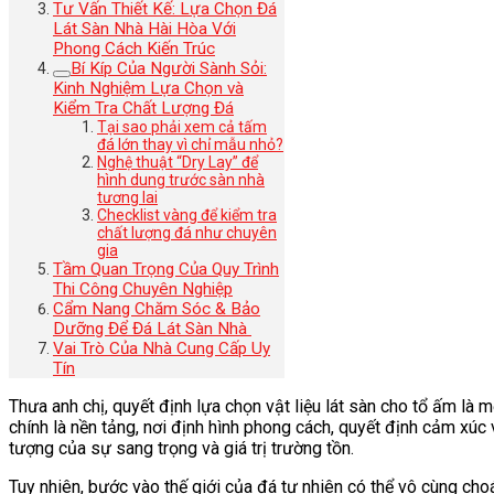
Tư Vấn Thiết Kế: Lựa Chọn Đá
Lát Sàn Nhà Hài Hòa Với
Phong Cách Kiến Trúc
Bí Kíp Của Người Sành Sỏi:
Kinh Nghiệm Lựa Chọn và
Kiểm Tra Chất Lượng Đá
Tại sao phải xem cả tấm
đá lớn thay vì chỉ mẫu nhỏ?
Nghệ thuật “Dry Lay” để
hình dung trước sàn nhà
tương lai
Checklist vàng để kiểm tra
chất lượng đá như chuyên
gia
Tầm Quan Trọng Của Quy Trình
Thi Công Chuyên Nghiệp
Cẩm Nang Chăm Sóc & Bảo
Dưỡng Để Đá Lát Sàn Nhà
Vai Trò Của Nhà Cung Cấp Uy
Tín
Thưa anh chị, quyết định lựa chọn vật liệu lát sàn cho tổ ấm l
chính là nền tảng, nơi định hình phong cách, quyết định cảm xúc
tượng của sự sang trọng và giá trị trường tồn.
Tuy nhiên, bước vào thế giới của đá tự nhiên có thể vô cùng cho