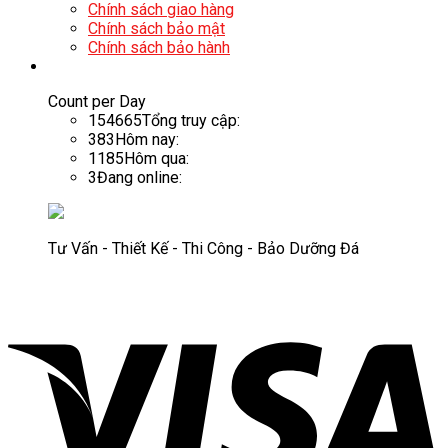
Chính sách giao hàng
Chính sách bảo mật
Chính sách bảo hành
Count per Day
154665
Tổng truy cập:
383
Hôm nay:
1185
Hôm qua:
3
Đang online:
Tư Vấn - Thiết Kế - Thi Công - Bảo Dưỡng Đá