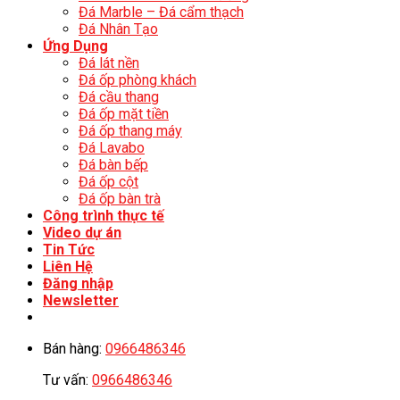
Đá Marble – Đá cẩm thạch
Đá Nhân Tạo
Ứng Dụng
Đá lát nền
Đá ốp phòng khách
Đá cầu thang
Đá ốp mặt tiền
Đá ốp thang máy
Đá Lavabo
Đá bàn bếp
Đá ốp cột
Đá ốp bàn trà
Công trình thực tế
Video dự án
Tin Tức
Liên Hệ
Đăng nhập
Newsletter
Bán hàng:
0966486346
Tư vấn:
0966486346