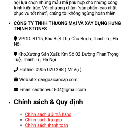
hội lựa chọn những mẫu mã phù hợp cho những công
trình kiến trúc. Với phương châm “sản phẩm cao nhất
phục vụ tốt nhất”, chúng tôi không ngừng hoàn thiện
CÔNG TY TNHH THƯƠNG MẠI VÀ XÂY DỰNG HƯNG
THỊNH STONES
VPGD: BT15, Khu Biệt Thự Cầu Bươu, Thanh Trì, Hà
Nội
Kho,Xưởng Sản Xuất: Km Số 02 Đường Phan Trọng
Tuệ, Thanh Trì, Hà Nội
Hotline: 0906 020 288 ( Mr.Vụ )
Website: dangoaicaocap.com
Email: caotienvu1804@gmail.com
Chính sách & Quy định
Chính sách đổi trả hàng
Chính sách trả góp
Chính sách thanh toán