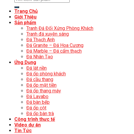
Trang Chủ
Giới Thiệu
Sản phẩm
Tranh Đá Đối Xứng Phòng Khách
Tranh đá xuyên sáng
Đá Thạch Anh
Đá Granite – Đá Hoa Cương
Đá Marble – Đá cẩm thạch
Đá Nhân Tạo
Ứng Dụng
Đá lát nền
Đá ốp phòng khách
Đá cầu thang
Đá ốp mặt tiền
Đá ốp thang máy
Đá Lavabo
Đá bàn bếp
Đá ốp cột
Đá ốp bàn trà
Công trình thực tế
Video dự án
Tin Tức