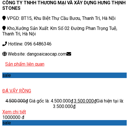
CÔNG TY TNHH THƯƠNG MẠI VÀ XÂY DỰNG HƯNG THỊNH
STONES
VPGD: BT15, Khu Biệt Thự Cầu Bươu, Thanh Trì, Hà Nội
Kho,Xưởng Sản Xuất: Km Số 02 Đường Phan Trọng Tuệ,
Thanh Trì, Hà Nội
Hotline: 096 6486346
Website: dangoaicaocap.com
Sản phẩm liên quan
sale
ĐÁ VẨY RỒNG
4.500.000
₫
Giá gốc là: 4.500.000₫.
3.500.000
₫
Giá hiện tại là:
3.500.000₫.
Xem chi tiết
1000000 đ
sale