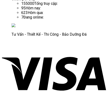
155000
Tổng truy cập:
95
Hôm nay:
623
Hôm qua:
7
Đang online:
Tư Vấn - Thiết Kế - Thi Công - Bảo Dưỡng Đá