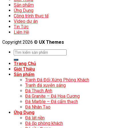
Sản phẩm
Ứng Dụng
Công trình thực tế
Video dự án
Tin Tức
Liên Hệ
Copyright 2026 ©
UX Themes
Trang Chủ
Giới Thiệu
Sản phẩm
Tranh Đá Đối Xứng Phòng Khách
Tranh đá xuyên sáng
Đá Thạch Anh
Đá Granite – Đá Hoa Cương
Đá Marble – Đá cẩm thạch
Đá Nhân Tạo
Ứng Dụng
Đá lát nền
Đá ốp phòng khách