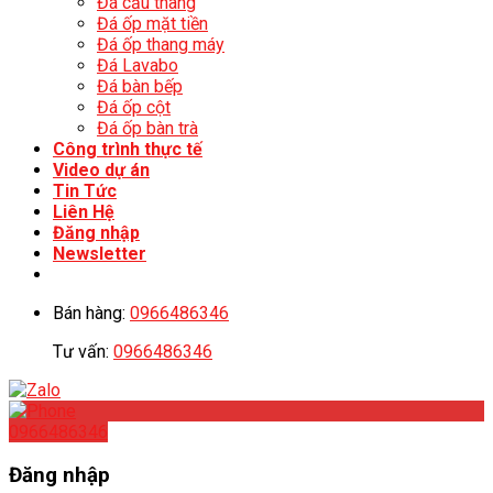
Đá cầu thang
Đá ốp mặt tiền
Đá ốp thang máy
Đá Lavabo
Đá bàn bếp
Đá ốp cột
Đá ốp bàn trà
Công trình thực tế
Video dự án
Tin Tức
Liên Hệ
Đăng nhập
Newsletter
Bán hàng:
0966486346
Tư vấn:
0966486346
0966486346
Đăng nhập