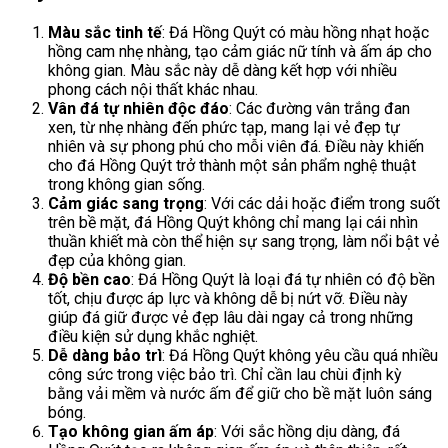
Màu sắc tinh tế
: Đá Hồng Quýt có màu hồng nhạt hoặc
hồng cam nhẹ nhàng, tạo cảm giác nữ tính và ấm áp cho
không gian. Màu sắc này dễ dàng kết hợp với nhiều
phong cách nội thất khác nhau.
Vân đá tự nhiên độc đáo
: Các đường vân trắng đan
xen, từ nhẹ nhàng đến phức tạp, mang lại vẻ đẹp tự
nhiên và sự phong phú cho mỗi viên đá. Điều này khiến
cho đá Hồng Quýt trở thành một sản phẩm nghệ thuật
trong không gian sống.
Cảm giác sang trọng
: Với các dải hoặc điểm trong suốt
trên bề mặt, đá Hồng Quýt không chỉ mang lại cái nhìn
thuần khiết mà còn thể hiện sự sang trọng, làm nổi bật vẻ
đẹp của không gian.
Độ bền cao
: Đá Hồng Quýt là loại đá tự nhiên có độ bền
tốt, chịu được áp lực và không dễ bị nứt vỡ. Điều này
giúp đá giữ được vẻ đẹp lâu dài ngay cả trong những
điều kiện sử dụng khắc nghiệt.
Dễ dàng bảo trì
: Đá Hồng Quýt không yêu cầu quá nhiều
công sức trong việc bảo trì. Chỉ cần lau chùi định kỳ
bằng vải mềm và nước ấm để giữ cho bề mặt luôn sáng
bóng.
Tạo không gian ấm áp
: Với sắc hồng dịu dàng, đá