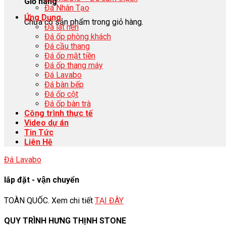
Giỏ hàng
Đá Nhân Tạo
Ứng Dụng
Chưa có sản phẩm trong giỏ hàng.
Đá lát nền
Đá ốp phòng khách
Đá cầu thang
Đá ốp mặt tiền
Đá ốp thang máy
Đá Lavabo
Đá bàn bếp
Đá ốp cột
Đá ốp bàn trà
Công trình thực tế
Video dự án
Tin Tức
Liên Hệ
Đá Lavabo
lắp đặt - vận chuyển
TOÀN QUỐC. Xem chi tiết
TẠI ĐÂY
QUY TRÌNH HƯNG THỊNH STONE