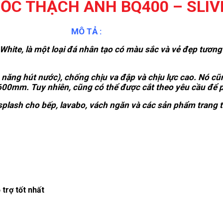
ỐC THẠCH ANH BQ400 – SLIV
MÔ TẢ :
White, là một loại đá nhân tạo có màu sắc và vẻ đẹp tương 
 năng hút nước), chống chịu va đập và chịu lực cao. Nó cũ
0mm. Tuy nhiên, cũng có thể được cắt theo yêu cầu để p
lash cho bếp, lavabo, vách ngăn và các sản phẩm trang tr
trợ tốt nhất