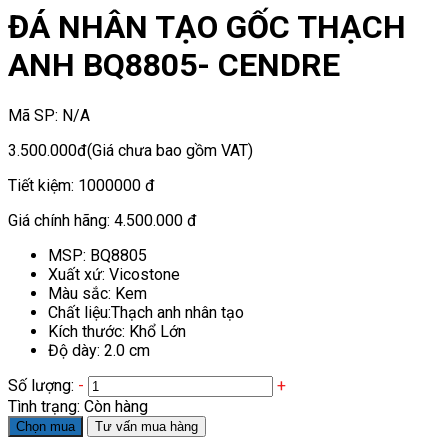
ĐÁ NHÂN TẠO GỐC THẠCH
ANH BQ8805- CENDRE
Mã SP:
N/A
3.500.000đ
(Giá chưa bao gồm VAT)
Tiết kiệm:
1000000 đ
Giá chính hãng:
4.500.000 đ
MSP: BQ8805
Xuất xứ: Vicostone
Màu sắc: Kem
Chất liệu:Thạch anh nhân tạo
Kích thước: Khổ Lớn
Độ dày: 2.0 cm
Số lượng:
-
+
Tình trạng:
Còn hàng
Chọn mua
Tư vấn mua hàng