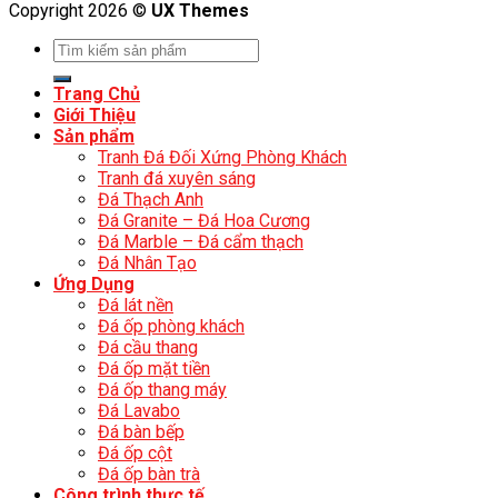
Copyright 2026 ©
UX Themes
Trang Chủ
Giới Thiệu
Sản phẩm
Tranh Đá Đối Xứng Phòng Khách
Tranh đá xuyên sáng
Đá Thạch Anh
Đá Granite – Đá Hoa Cương
Đá Marble – Đá cẩm thạch
Đá Nhân Tạo
Ứng Dụng
Đá lát nền
Đá ốp phòng khách
Đá cầu thang
Đá ốp mặt tiền
Đá ốp thang máy
Đá Lavabo
Đá bàn bếp
Đá ốp cột
Đá ốp bàn trà
Công trình thực tế