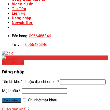
Video dự án
Tin Tức
Liên Hệ
Đăng nhập
Newsletter
Bán hàng:
0966486346
Tư vấn:
0966486346
0966486346
Đăng nhập
Tên tài khoản hoặc địa chỉ email
*
Mật khẩu
*
Ghi nhớ mật khẩu
Đăng nhập
Quên mật khẩu?