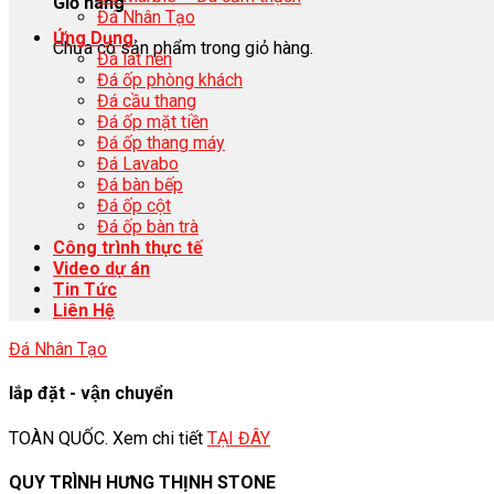
Giỏ hàng
Đá Nhân Tạo
Ứng Dụng
Chưa có sản phẩm trong giỏ hàng.
Đá lát nền
Đá ốp phòng khách
Đá cầu thang
Đá ốp mặt tiền
Đá ốp thang máy
Đá Lavabo
Đá bàn bếp
Đá ốp cột
Đá ốp bàn trà
Công trình thực tế
Video dự án
Tin Tức
Liên Hệ
Đá Nhân Tạo
lắp đặt - vận chuyển
TOÀN QUỐC. Xem chi tiết
TẠI ĐÂY
QUY TRÌNH HƯNG THỊNH STONE