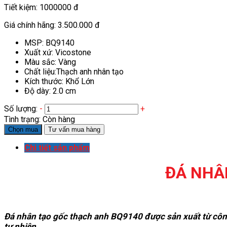
Tiết kiệm:
1000000 đ
Giá chính hãng:
3.500.000 đ
MSP: BQ9140
Xuất xứ: Vicostone
Màu sắc: Vàng
Chất liệu:Thạch anh nhân tạo
Kích thước: Khổ Lớn
Độ dày: 2.0 cm
Số lượng:
-
+
Tình trạng:
Còn hàng
Chọn mua
Tư vấn mua hàng
Chi tiết sản phẩm
ĐÁ NHÂ
Đá nhân tạo gốc thạch anh BQ9140 được sản xuất từ công 
tự nhiên.