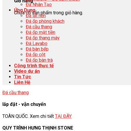
Giỏ hàng
Đá Nhân Tạo
Ứng Dụng
Chưa có sản phẩm trong giỏ hàng.
Đá lát nền
Đá ốp phòng khách
Đá cầu thang
Đá ốp mặt tiền
Đá ốp thang máy
Đá Lavabo
Đá bàn bếp
Đá ốp cột
Đá ốp bàn trà
Công trình thực tế
Video dự án
Tin Tức
Liên Hệ
Đá cầu thang
lắp đặt - vận chuyển
TOÀN QUỐC. Xem chi tiết
TẠI ĐÂY
QUY TRÌNH HƯNG THỊNH STONE