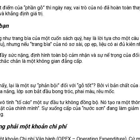
t điểm của “phần gỗ” thì ngày nay, vai trò của nó đã hoàn toàn th
 khẳng định giá trị.
 bạn
 như trang bìa của một cuốn sách quý, hay là lời tựa cho một câ
cấu), nhưng nếu “trang bìa” của nó sơ sài, ọp ẹp, liệu có ai đủ ki
g đầy sức nặng, định hình toàn bộ cảm nhận và sự nể trọng của đố
chắc chắn là một không gian đẳng cấp.
y, lại là một sự “phản bội” đối với “gỗ tốt”? Bởi vì bản chất của
ưa nắng, lớp sơn bắt đầu bong tróc, phai màu, rêu mốc.
vô tình “tố cáo” một sự đầu tư không đồng bộ. Nó tạo ra một thôn
ặt của chính mình”. Sự xuống cấp của “nước sơn” đang làm giảm đi
g.
ng phải một khoản chi phí
à một khoản Chi phí Vận hành (OPEX – Operating Expenditure). Cứ m