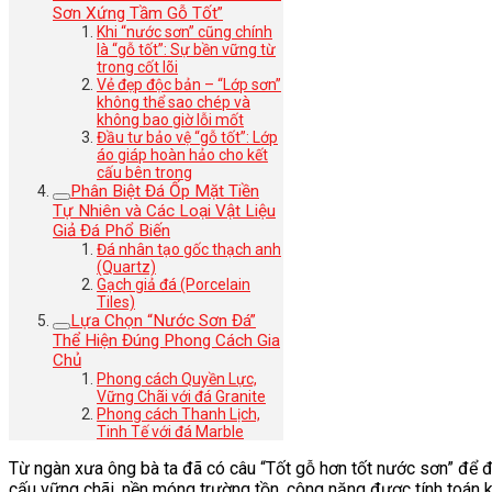
Sơn Xứng Tầm Gỗ Tốt”
Khi “nước sơn” cũng chính
là “gỗ tốt”: Sự bền vững từ
trong cốt lõi
Vẻ đẹp độc bản – “Lớp sơn”
không thể sao chép và
không bao giờ lỗi mốt
Đầu tư bảo vệ “gỗ tốt”: Lớp
áo giáp hoàn hảo cho kết
cấu bên trong
Phân Biệt Đá Ốp Mặt Tiền
Tự Nhiên và Các Loại Vật Liệu
Giả Đá Phổ Biến
Đá nhân tạo gốc thạch anh
(Quartz)
Gạch giả đá (Porcelain
Tiles)
Lựa Chọn “Nước Sơn Đá”
Thể Hiện Đúng Phong Cách Gia
Chủ
Phong cách Quyền Lực,
Vững Chãi với đá Granite
Phong cách Thanh Lịch,
Tinh Tế với đá Marble
Từ ngàn xưa ông bà ta đã có câu “Tốt gỗ hơn tốt nước sơn” để đề 
cấu vững chãi, nền móng trường tồn, công năng được tính toán kỹ