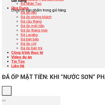
Giỏ hàng
Đá Nhân Tạo
Ứng Dụng
Chưa có sản phẩm trong giỏ hàng.
Đá lát nền
Đá ốp phòng khách
Đá cầu thang
Đá ốp mặt tiền
Đá ốp thang máy
Đá Lavabo
Đá bàn bếp
Đá ốp cột
Đá ốp bàn trà
Công trình thực tế
Video dự án
Tin Tức
Liên Hệ
ĐÁ ỐP MẶT TIỀN: KHI “NƯỚC SƠN” PH