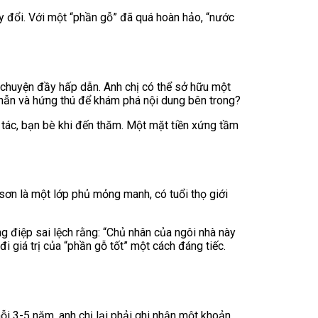
ay đổi. Với một “phần gỗ” đã quá hoàn hảo, “nước
u chuyện đầy hấp dẫn. Anh chị có thể sở hữu một
ên nhẫn và hứng thú để khám phá nội dung bên trong?
i tác, bạn bè khi đến thăm. Một mặt tiền xứng tầm
 sơn là một lớp phủ mỏng manh, có tuổi thọ giới
g điệp sai lệch rằng: “Chủ nhân của ngôi nhà này
 giá trị của “phần gỗ tốt” một cách đáng tiếc.
ỗi 3-5 năm, anh chị lại phải ghi nhận một khoản