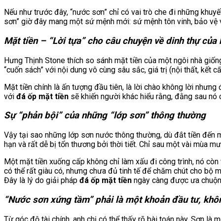
Nếu như trước đây, “nước sơn” chỉ có vai trò che đi những khuyế
sơn” giờ đây mang một sứ mệnh mới: sứ mệnh tôn vinh, bảo vệ và
Mặt tiền – “Lời tựa” cho câu chuyện về dinh thự của
Hưng Thịnh Stone thích so sánh mặt tiền của một ngôi nhà giống
“cuốn sách” với nội dung vô cùng sâu sắc, giá trị (nội thất, kết 
Mặt tiền chính là ấn tượng đầu tiên, là lời chào không lời nhưn
với
đá ốp mặt tiền
sẽ khiến người khác hiểu rằng, đằng sau nó 
Sự “phản bội” của những “lớp sơn” thông thường
Vậy tại sao những lớp sơn nước thông thường, dù đắt tiền đến mấ
hạn và rất dễ bị tổn thương bởi thời tiết. Chỉ sau một vài mùa m
Một mặt tiền xuống cấp không chỉ làm xấu đi công trình, nó còn 
có thể rất giàu có, nhưng chưa đủ tinh tế để chăm chút cho bộ m
Đây là lý do giải pháp
đá ốp mặt tiền
ngày càng được ưa chuộn
“Nước sơn xứng tầm” phải là một khoản đầu tư, khô
Từ góc độ tài chính, anh chị có thể thấy rõ bài toán này. Sơn l