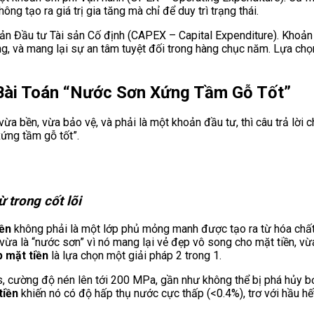
hông tạo ra giá trị gia tăng mà chỉ để duy trì trạng thái.
hoản Đầu tư Tài sản Cố định (CAPEX – Capital Expenditure). Khoả
trong, và mang lại sự an tâm tuyệt đối trong hàng chục năm. Lựa ch
 Bài Toán “Nước Sơn Xứng Tầm Gỗ Tốt”
ừa bền, vừa bảo vệ, và phải là một khoản đầu tư, thì câu trả lời c
xứng tầm gỗ tốt”.
 trong cốt lõi
iền
không phải là một lớp phủ mỏng manh được tạo ra từ hóa chất. 
 vừa là “nước sơn” vì nó mang lại vẻ đẹp vô song cho mặt tiền, vừa
p mặt tiền
là lựa chọn một giải pháp 2 trong 1.
, cường độ nén lên tới 200 MPa, gần như không thể bị phá hủy bở
tiền
khiến nó có độ hấp thụ nước cực thấp (<0.4%), trơ với hầu hế