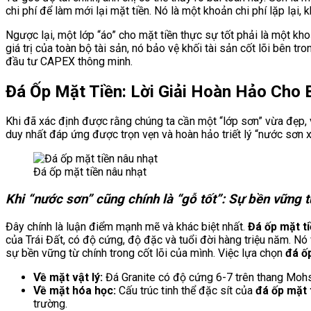
chi phí để làm mới lại mặt tiền. Nó là một khoản chi phí lặp lại, k
Ngược lại, một lớp “áo” cho mặt tiền thực sự tốt phải là một k
giá trị của toàn bộ tài sản, nó bảo vệ khối tài sản cốt lõi bên 
đầu tư CAPEX thông minh.
Đá Ốp Mặt Tiền: Lời Giải Hoàn Hảo Cho
Khi đã xác định được rằng chúng ta cần một “lớp sơn” vừa đẹp, v
duy nhất đáp ứng được trọn vẹn và hoàn hảo triết lý “nước sơn 
Đá ốp mặt tiền nâu nhạt
Khi “nước sơn” cũng chính là “gỗ tốt”: Sự bền vững từ
Đây chính là luận điểm mạnh mẽ và khác biệt nhất.
Đá ốp mặt t
của Trái Đất, có độ cứng, độ đặc và tuổi đời hàng triệu năm. Nó
sự bền vững từ chính trong cốt lõi của mình. Việc lựa chọn
đá ố
Về mặt vật lý:
Đá Granite có độ cứng 6-7 trên thang Mohs
Về mặt hóa học:
Cấu trúc tinh thể đặc sít của
đá ốp mặt 
trường.