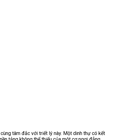
cùng tâm đắc với triết lý này. Một dinh thự có kết
à nền tảng không thể thiếu của một cơ ngơi đẳng