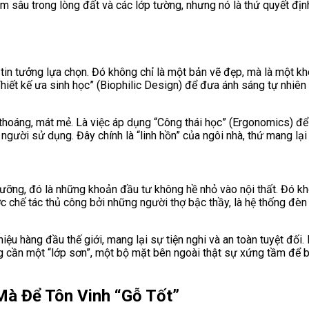
nằm sâu trong lòng đất và các lớp tường, nhưng nó là thứ quyết đị
 đã tin tưởng lựa chọn. Đó không chỉ là một bản vẽ đẹp, mà là một
 “Thiết kế ưa sinh học” (Biophilic Design) để đưa ánh sáng tự nhi
 thoáng, mát mẻ. Là việc áp dụng “Công thái học” (Ergonomics) để c
người sử dụng. Đây chính là “linh hồn” của ngôi nhà, thứ mang lại 
gưỡng, đó là những khoản đầu tư không hề nhỏ vào nội thất. Đó kh
c chế tác thủ công bởi những người thợ bậc thầy, là hệ thống đèn
ệu hàng đầu thế giới, mang lại sự tiện nghi và an toàn tuyệt đối. 
càng cần một “lớp sơn”, một bộ mặt bên ngoài thật sự xứng tầm để 
Mà Để Tôn Vinh “Gỗ Tốt”