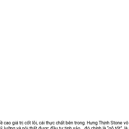
cao giá trị cốt lõi, cái thực chất bên trong. Hưng Thịnh Stone vô 
 lưỡng và nội thất được đầu tư tinh xảo… đó chính là “gỗ tốt”, l