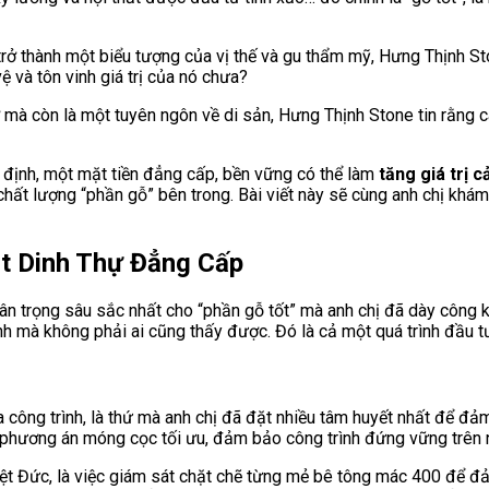
rở thành một biểu tượng của vị thế và gu thẩm mỹ, Hưng Thịnh Sto
 và tôn vinh giá trị của nó chưa?
ở mà còn là một tuyên ngôn về di sản, Hưng Thịnh Stone tin rằng 
 định, một mặt tiền đẳng cấp, bền vững có thể làm
tăng giá trị 
 chất lượng “phần gỗ” bên trong. Bài viết này sẽ cùng anh chị khá
t Dinh Thự Đẳng Cấp
n trọng sâu sắc nhất cho “phần gỗ tốt” mà anh chị đã dày công ki
mà không phải ai cũng thấy được. Đó là cả một quá trình đầu tư tâ
 công trình, là thứ mà anh chị đã đặt nhiều tâm huyết nhất để đả
n phương án móng cọc tối ưu, đảm bảo công trình đứng vững trên 
Việt Đức, là việc giám sát chặt chẽ từng mẻ bê tông mác 400 để 