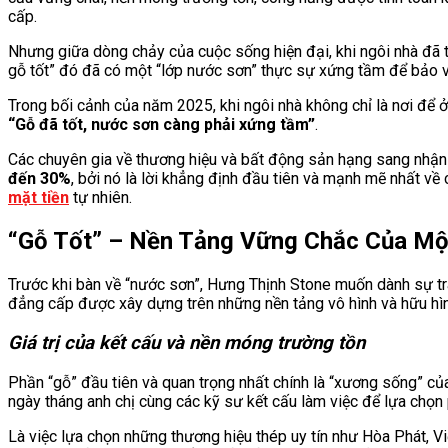
cấp.
Nhưng giữa dòng chảy của cuộc sống hiện đại, khi ngôi nhà đã t
gỗ tốt” đó đã có một “lớp nước sơn” thực sự xứng tầm để bảo vệ
Trong bối cảnh của năm 2025, khi ngôi nhà không chỉ là nơi để 
“Gỗ đã tốt, nước sơn càng phải xứng tầm”
.
Các chuyên gia về thương hiệu và bất động sản hạng sang nhận
đến 30%
, bởi nó là lời khẳng định đầu tiên và mạnh mẽ nhất về
mặt tiền
tự nhiên.
“Gỗ Tốt” – Nền Tảng Vững Chắc Của Mộ
Trước khi bàn về “nước sơn”, Hưng Thịnh Stone muốn dành sự trâ
đẳng cấp được xây dựng trên những nền tảng vô hình và hữu hình 
Giá trị của kết cấu và nền móng trường tồn
Phần “gỗ” đầu tiên và quan trọng nhất chính là “xương sống” của
ngày tháng anh chị cùng các kỹ sư kết cấu làm việc để lựa chọ
Là việc lựa chọn những thương hiệu thép uy tín như Hòa Phát, 