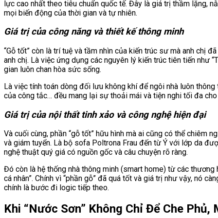
lực cao nhất theo tiêu chuẩn quốc tế. Đây là giá trị thầm lặng, 
mọi biến động của thời gian và tự nhiên.
Giá trị của công năng và thiết kế thông minh
“Gỗ tốt” còn là trí tuệ và tầm nhìn của kiến trúc sư mà anh chị
anh chị. Là việc ứng dụng các nguyên lý kiến trúc tiên tiến như
gian luôn chan hòa sức sống.
Là việc tính toán dòng đối lưu không khí để ngôi nhà luôn thông
của công tắc… đều mang lại sự thoải mái và tiện nghi tối đa cho 
Giá trị của nội thất tinh xảo và công nghệ hiện đại
Và cuối cùng, phần “gỗ tốt” hữu hình mà ai cũng có thể chiêm n
và giám tuyển. Là bộ sofa Poltrona Frau đến từ Ý với lớp da đượ
nghệ thuật quý giá có nguồn gốc và câu chuyện rõ ràng.
Đó còn là hệ thống nhà thông minh (smart home) từ các thương hi
cá nhân”. Chính vì “phần gỗ” đã quá tốt và giá trị như vậy, nó 
chính là bước đi logic tiếp theo.
Khi “Nước Sơn” Không Chỉ Để Che Phủ, 