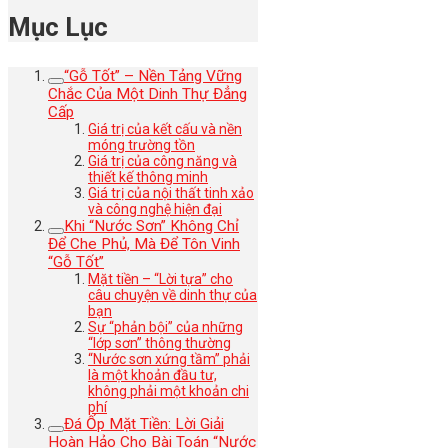
Mục Lục
“Gỗ Tốt” – Nền Tảng Vững
Chắc Của Một Dinh Thự Đẳng
Cấp
Giá trị của kết cấu và nền
móng trường tồn
Giá trị của công năng và
thiết kế thông minh
Giá trị của nội thất tinh xảo
và công nghệ hiện đại
Khi “Nước Sơn” Không Chỉ
Để Che Phủ, Mà Để Tôn Vinh
“Gỗ Tốt”
Mặt tiền – “Lời tựa” cho
câu chuyện về dinh thự của
bạn
Sự “phản bội” của những
“lớp sơn” thông thường
“Nước sơn xứng tầm” phải
là một khoản đầu tư,
không phải một khoản chi
phí
Đá Ốp Mặt Tiền: Lời Giải
Hoàn Hảo Cho Bài Toán “Nước