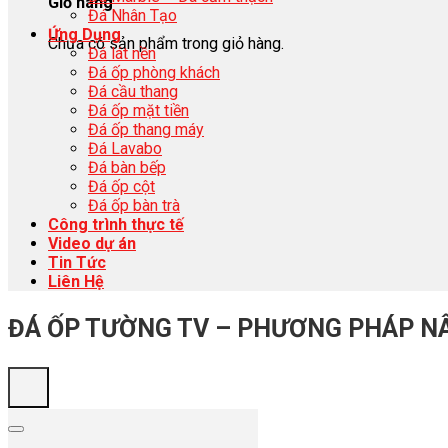
Giỏ hàng
Đá Nhân Tạo
Ứng Dụng
Chưa có sản phẩm trong giỏ hàng.
Đá lát nền
Đá ốp phòng khách
Đá cầu thang
Đá ốp mặt tiền
Đá ốp thang máy
Đá Lavabo
Đá bàn bếp
Đá ốp cột
Đá ốp bàn trà
Công trình thực tế
Video dự án
Tin Tức
Liên Hệ
ĐÁ ỐP TƯỜNG TV – PHƯƠNG PHÁP N