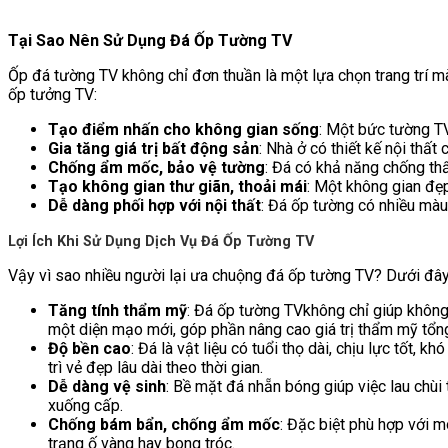
Tại Sao Nên Sử Dụng Đá Ốp Tường TV
Ốp đá tường TV không chỉ đơn thuần là một lựa chọn trang trí m
ốp tưởng TV:
Tạo điểm nhấn cho không gian sống
: Một bức tường TV
Gia tăng giá trị bất động sản
: Nhà ở có thiết kế nội thất
Chống ẩm mốc, bảo vệ tường
: Đá có khả năng chống thấ
Tạo không gian thư giãn, thoải mái
: Một không gian đẹp
Dễ dàng phối hợp với nội thất
: Đá ốp tường có nhiều màu 
Lợi Ích Khi Sử Dụng Dịch Vụ Đá Ốp Tường TV
Vậy vì sao nhiều người lại ưa chuộng đá ốp tường TV? Dưới đây 
Tăng tính thẩm mỹ
: Đá ốp tường TVkhông chỉ giúp không
một diện mạo mới, góp phần nâng cao giá trị thẩm mỹ tổng
Độ bền cao
: Đá là vật liệu có tuổi thọ dài, chịu lực tốt
trì vẻ đẹp lâu dài theo thời gian.
Dễ dàng vệ sinh
: Bề mặt đá nhẵn bóng giúp việc lau chùi
xuống cấp.
Chống bám bẩn, chống ẩm mốc
: Đặc biệt phù hợp với 
trạng ố vàng hay bong tróc.