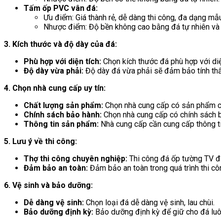
Tấm ốp PVC vân đá:
Ưu điểm: Giá thành rẻ, dễ dàng thi công, đa dạng mẫ
Nhược điểm: Độ bền không cao bằng đá tự nhiên và 
3. Kích thước và độ dày của đá:
Phù hợp với diện tích:
Chọn kích thước đá phù hợp với diệ
Độ dày vừa phải:
Độ dày đá vừa phải sẽ đảm bảo tính th
4. Chọn nhà cung cấp uy tín:
Chất lượng sản phẩm:
Chọn nhà cung cấp có sản phẩm ch
Chính sách bảo hành:
Chọn nhà cung cấp có chính sách b
Thông tin sản phẩm:
Nhà cung cấp cần cung cấp thông tin
5. Lưu ý về thi công:
Thợ thi công chuyên nghiệp:
Thi công đá ốp tường TV đòi
Đảm bảo an toàn:
Đảm bảo an toàn trong quá trình thi côn
6. Vệ sinh và bảo dưỡng:
Dễ dàng vệ sinh:
Chọn loại đá dễ dàng vệ sinh, lau chùi.
Bảo dưỡng định kỳ:
Bảo dưỡng định kỳ để giữ cho đá luô