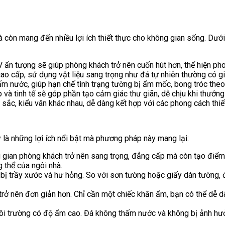
à còn mang đến nhiều lợi ích thiết thực cho không gian sống. Dướ
 ấn tượng sẽ giúp phòng khách trở nên cuốn hút hơn, thể hiện ph
 cao cấp, sử dụng vật liệu sang trọng như đá tự nhiên thường có giá
m nước, giúp hạn chế tình trạng tường bị ẩm mốc, bong tróc theo 
 và tinh tế sẽ góp phần tạo cảm giác thư giãn, dễ chịu khi thưởng t
sắc, kiểu vân khác nhau, dễ dàng kết hợp với các phong cách thiết
là những lợi ích nổi bật mà phương pháp này mang lại:
 gian phòng khách trở nên sang trọng, đẳng cấp mà còn tạo điểm
 thể của ngôi nhà.
, khó bị trầy xước và hư hỏng. So với sơn tường hoặc giấy dán tườ
 trở nên đơn giản hơn. Chỉ cần một chiếc khăn ẩm, bạn có thể dễ
môi trường có độ ẩm cao. Đá không thấm nước và không bị ảnh hư