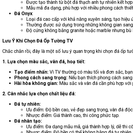
Được tạo thành từ bột đá thạch anh tự nhiên kết hợp
Mẫu mã đa dạng, phù hợp với nhiều phong cách thiết 
Đá Onyx
:
Loại đá cao cấp với khả năng xuyên sáng, tạo hiệu 
Thường được sử dụng trong những không gian sang t
Độ cứng không bằng granite hoặc marble nhưng bù lạ
Lưu Ý Khi Chọn Đá Ốp Tường TV
Chắc chắn rồi, đây là một số lưu ý quan trọng khi chọn đá ốp t
1. Lựa chọn màu sắc, vân đá, hoạ tiết:
Tạo điểm nhấn:
Vì TV thường có màu tối và đơn sắc, bạn 
Phong cách sang trọng:
Nếu bạn thích phong cách sang 
Hài hòa không gian:
Màu sắc và vân đá cần phù hợp với p
2. Cân nhắc lựa chọn chất liệu đá:
Đá tự nhiên:
Ưu điểm: Độ bền cao, vẻ đẹp sang trọng, vân đá độc
Nhược điểm: Giá thành cao, thi công phức tạp.
Đá nhân tạo:
Ưu điểm: Đa dạng mẫu mã, giá thành hợp lý, dễ thi c
Nhược điểm: Độ bền có thể không bằng đá tự nhiên.