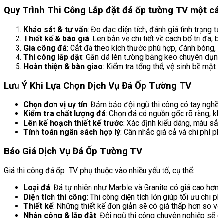
Quy Trình Thi Công Lắp đặt đá ốp tường TV một c
Khảo sát & tư vấn
: Đo đạc diện tích, đánh giá tình trạng
Thiết kế & báo giá
: Lên bản vẽ chi tiết về cách bố trí đá,
Gia công đá
: Cắt đá theo kích thước phù hợp, đánh bóng,
Thi công lắp đặt
: Gắn đá lên tường bằng keo chuyên dụng
Hoàn thiện & bàn giao
: Kiểm tra tổng thể, vệ sinh bề mặ
Lưu Ý Khi Lựa Chọn Dịch Vụ Đá Ốp Tường TV
Chọn đơn vị uy tín
: Đảm bảo đội ngũ thi công có tay nghề
Kiểm tra chất lượng đá
: Chọn đá có nguồn gốc rõ ràng, k
Lên kế hoạch thiết kế trước
: Xác định kiểu dáng, màu sắ
Tính toán ngân sách hợp lý
: Cân nhắc giá cả và chi phí 
Báo Giá Dịch Vụ Đá Ốp Tường TV
Giá thi công đá ốp TV phụ thuộc vào nhiều yếu tố, cụ thể:
Loại đá
: Đá tự nhiên như Marble và Granite có giá cao hơn
Diện tích thi công
: Thi công diện tích lớn giúp tối ưu chi p
Thiết kế
: Những thiết kế đơn giản sẽ có giá thấp hơn so 
Nhân công & lắp đặt
: Đội ngũ thi công chuyên nghiệp sẽ