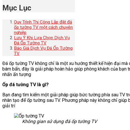
Mục Lục
Quy Trình Thi Công Lắp đặt đá
ốp tường TV một cách chuyên
nghiệp
Lưu Ý Khi Lựa Chọn Dịch Vụ
Đá Ốp Tường TV
Báo Giá Dịch Vụ Đá Ốp Tường
TV
Đá ốp tường TV không chỉ là một xu hướng thiết kế hiện đại mà
bám bẩn, đây là giải pháp hoàn hảo giúp phòng khách của bạn t
nhấn ấn tượng
Ốp đá tường TV là gì?
Bạn đang tìm kiếm một giải pháp giúp bức tường phía sau TV trở 
nhân tạo để ốp tường sau TV. Phương pháp này không chỉ giúp 
giải trí
Không gian sử dụng đá ốp tường TV