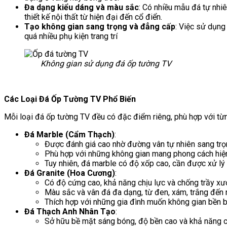
Đa dạng kiểu dáng và màu sắc
: Có nhiều mẫu đá tự nhi
thiết kế nội thất từ hiện đại đến cổ điển.
Tạo không gian sang trọng và đẳng cấp
: Việc sử dụng
quá nhiều phụ kiện
Không gian sử dụng đá ốp tường TV
Các Loại Đá Ốp Tường TV Phổ Biến
Mỗi loại đá ốp tường TV đều có đặc điểm riêng, phù hợp với từn
Đá Marble (Cẩm Thạch)
:
Được đánh giá cao nhờ đường vân tự nhiên sang tr
Phù hợp với những không gian mang phong cách hiện 
Tuy nhiên, đá marble có độ xốp cao, cần được xử lý 
Đá Granite (Hoa Cương)
:
Có độ cứng cao, khả năng chịu lực và chống trầy xướ
Màu sắc và vân đá đa dạng, từ đen, xám, trắng đế
Thích hợp với những gia đình muốn không gian bền b
Đá Thạch Anh Nhân Tạo
:
Sở hữu bề mặt sáng bóng, độ bền cao và khả năng 