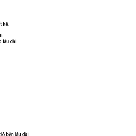
t kế.
h.
 lâu dài.
độ bền lâu dài