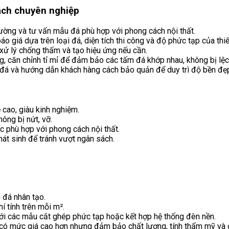
ách chuyên nghiệp
 tường và tư vấn mẫu đá phù hợp với phong cách nội thất.
 báo giá dựa trên loại đá, diện tích thi công và độ phức tạp của thiế
 xử lý chống thấm và tạo hiệu ứng nếu cần.
, căn chỉnh tỉ mỉ để đảm bảo các tấm đá khớp nhau, không bị lệc
t đá và hướng dẫn khách hàng cách bảo quản để duy trì độ bền đẹp
 cao, giàu kinh nghiệm.
hông bị nứt, vỡ.
c phù hợp với phong cách nội thất.
phát sinh để tránh vượt ngân sách.
 đá nhân tạo.
hí tính trên mỗi m².
với các mẫu cắt ghép phức tạp hoặc kết hợp hệ thống đèn nền.
 có mức giá cao hơn nhưng đảm bảo chất lượng, tính thẩm mỹ và 