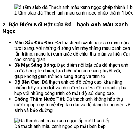
2 tấm slab đá Thạch anh màu xanh ngọc ghép thành 1 bức
2. Đặc Điểm Nổi Bật Của Đá Thạch Anh Màu Xanh
Ngọc
Màu Sắc Độc Đáo
: Đá thạch anh xanh ngọc có màu sắc
tươi sáng, với những đường vân nhẹ nhàng màu xanh xen
lẫn trắng, mang lại cảm giác dễ chịu, thư giãn và hiện đại
cho không gian.
Bề Mặt Sáng Bóng
: Đặc điểm nổi bật của đá thạch anh
là độ bóng tự nhiên, tạo hiệu ứng ánh sáng tuyệt vời,
giúp không gian trở nên sang trọng và tinh tế.
Độ Bền Cao
: Đá thạch anh có độ cứng cao, khả năng
chống trầy xước tốt và chịu được sự va đập mạnh, phù
hợp với những công trình có mật độ sử dụng cao.
Chống Thấm Nước Tốt
: Đá thạch anh không hấp thụ
nước, giúp duy trì vẻ đẹp lâu dài và dễ dàng trong việc vệ
sinh và bảo dưỡng.
Đá thạch anh màu xanh ngọc ốp mặt bàn bếp