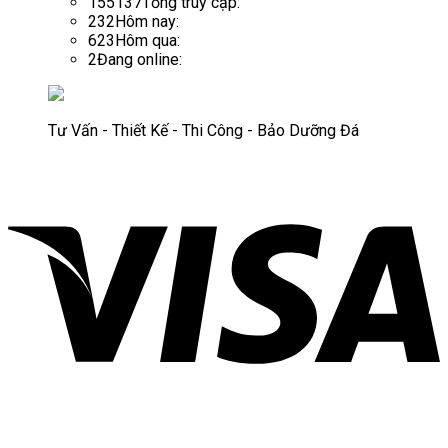
155137
Tổng truy cập:
232
Hôm nay:
623
Hôm qua:
2
Đang online:
Tư Vấn - Thiết Kế - Thi Công - Bảo Dưỡng Đá