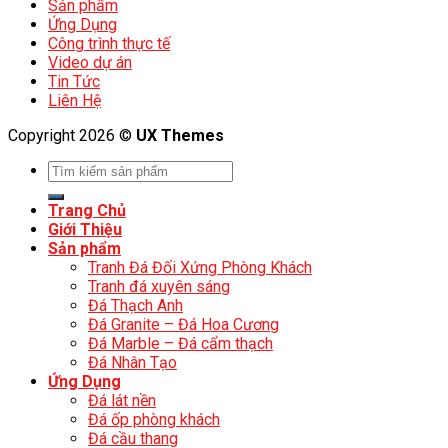
Sản phẩm
Ứng Dụng
Công trình thực tế
Video dự án
Tin Tức
Liên Hệ
Copyright 2026 ©
UX Themes
Trang Chủ
Giới Thiệu
Sản phẩm
Tranh Đá Đối Xứng Phòng Khách
Tranh đá xuyên sáng
Đá Thạch Anh
Đá Granite – Đá Hoa Cương
Đá Marble – Đá cẩm thạch
Đá Nhân Tạo
Ứng Dụng
Đá lát nền
Đá ốp phòng khách
Đá cầu thang