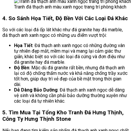
Tranh đá thạch anh màu xanh ngọc trang trí phòng khách
4. So Sánh Họa Tiết, Độ Bền Với Các Loại Đá Khác
So với các loại đá ốp lát khác như đá granite hay đá marble,
đá thạch anh xanh ngọc có những ưu điểm vượt trội:
Họa Tiết
: Đá thạch anh xanh ngọc có những đường vân
tự nhiên đẹp mắt, mềm mại và mang lại cảm giác thư
giãn, khác biệt so với các loại đá cứng và đơn điệu như
đá granite hay đá marble.
Độ Bền
: Mặc dù đá granite rất bền, nhưng đá thạch anh
lại có độ chống thấm nước và khả năng chống trầy xước
tốt hơn, giúp duy trì vẻ đẹp của bề mặt trong thời gian
dài.
Dễ Dàng Bảo Dưỡng
: Đá thạch anh xanh ngọc dễ dàng
vệ sinh và không cần phải bảo dưỡng thường xuyên như
các loại đá tự nhiên khác.
5. Tìm Mua Tại Tổng Kho Tranh Đá Hưng Thịnh,
Công Ty Hưng Thịnh Stone
Nếu bạn đang tìm kiếm sản phẩm đá thạch anh xanh ngọc chất