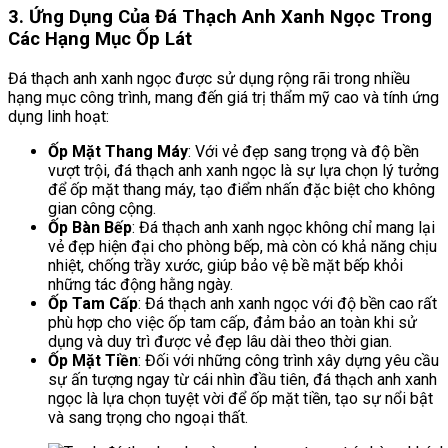
3. Ứng Dụng Của Đá Thạch Anh Xanh Ngọc Trong
Các Hạng Mục Ốp Lát
Đá thạch anh xanh ngọc được sử dụng rộng rãi trong nhiều
hạng mục công trình, mang đến giá trị thẩm mỹ cao và tính ứng
dụng linh hoạt:
Ốp Mặt Thang Máy
: Với vẻ đẹp sang trọng và độ bền
vượt trội, đá thạch anh xanh ngọc là sự lựa chọn lý tưởng
để ốp mặt thang máy, tạo điểm nhấn đặc biệt cho không
gian công cộng.
Ốp Bàn Bếp
: Đá thạch anh xanh ngọc không chỉ mang lại
vẻ đẹp hiện đại cho phòng bếp, mà còn có khả năng chịu
nhiệt, chống trầy xước, giúp bảo vệ bề mặt bếp khỏi
những tác động hằng ngày.
Ốp Tam Cấp
: Đá thạch anh xanh ngọc với độ bền cao rất
phù hợp cho việc ốp tam cấp, đảm bảo an toàn khi sử
dụng và duy trì được vẻ đẹp lâu dài theo thời gian.
Ốp Mặt Tiền
: Đối với những công trình xây dựng yêu cầu
sự ấn tượng ngay từ cái nhìn đầu tiên, đá thạch anh xanh
ngọc là lựa chọn tuyệt vời để ốp mặt tiền, tạo sự nổi bật
và sang trọng cho ngoại thất.