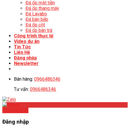
Đá ốp mặt tiền
Đá ốp thang máy
Đá Lavabo
Đá bàn bếp
Đá ốp cột
Đá ốp bàn trà
Công trình thực tế
Video dự án
Tin Tức
Liên Hệ
Đăng nhập
Newsletter
Bán hàng:
0966486346
Tư vấn:
0966486346
0966486346
Đăng nhập