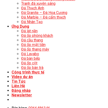
Tranh đá xuyên sáng
Đá Thạch Anh
Đá Granite – Đá Hoa Cương
Đá Marble – Đá cẩm thạch
Đá Nhân Tạo
Ứng Dụng
Đá lát nền
Đá ốp phòng khách
Đá cầu thang
Đá ốp mặt tiền
Đá ốp thang máy
Đá Lavabo
Đá bàn bếp
Đá ốp cột
Đá ốp bàn trà
Công trình thực tế
Video dự án
Tin Tức
Liên Hệ
Đăng nhập
Newsletter