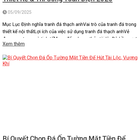
05/09/2025
Mục Lục Định nghĩa tranh đá thạch anhVai trò của tranh đá trong
thiết kế nội thấtLợi ích của việc sử dụng tranh đá thạch anhVẻ
đẹp sang trọng và tinh tếMang đến phong thủy tài lộcĐộ bền vượt
Xem thêm
thời gianTính đa dạng trong thiết kếGóp phần bảo vệ môi
trườngXu hướng sử dụng tranh đá […]
Bí Quyết Chọn Đá Ốp Tường Mặt Tiền Để