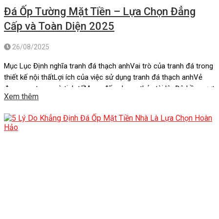
Đá Ốp Tường Mặt Tiền – Lựa Chọn Đẳng
Cấp và Toàn Diện 2025
26/08/2025
Mục Lục Định nghĩa tranh đá thạch anhVai trò của tranh đá trong
thiết kế nội thấtLợi ích của việc sử dụng tranh đá thạch anhVẻ
đẹp sang trọng và tinh tếMang đến phong thủy tài lộcĐộ bền vượt
Xem thêm
thời gianTính đa dạng trong thiết kếGóp phần bảo vệ môi
trườngXu hướng sử dụng tranh đá […]