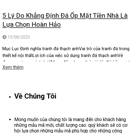
5 Lý Do Khẳng Định Đá Ốp Mặt Tiền Nhà Là
Lựa Chọn Hoàn Hảo
19/08/2025
Mục Lục Định nghĩa tranh đá thạch anhVai trò của tranh đá trong
thiết kế nội thấtLợi ích của việc sử dụng tranh đá thạch anhVẻ
đẹp sang trọng và tinh tếMang đến phong thủy tài lộcĐộ bền vượt
Xem thêm
thời gianTính đa dạng trong thiết kếGóp phần bảo vệ môi
trườngXu hướng sử dụng tranh đá […]
Về Chúng Tôi
Mong muốn của chúng tôi là mang đến cho khách hàng
những mẫu mã mới, chất lượng cao. quý khách sẽ có cơ
hội lựa chọn những mẫu mã phù hợp cho những công