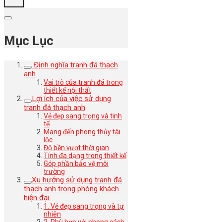
Mục Lục
Định nghĩa tranh đá thạch
anh
Vai trò của tranh đá trong
thiết kế nội thất
Lợi ích của việc sử dụng
tranh đá thạch anh
Vẻ đẹp sang trọng và tinh
tế
Mang đến phong thủy tài
lộc
Độ bền vượt thời gian
Tính đa dạng trong thiết kế
Góp phần bảo vệ môi
trường
Xu hướng sử dụng tranh đá
thạch anh trong phòng khách
hiện đại.
1. Vẻ đẹp sang trọng và tự
nhiên