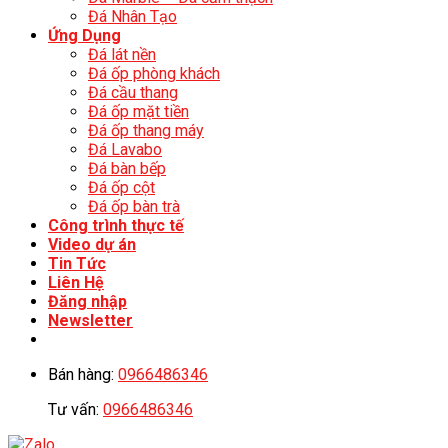
Đá Nhân Tạo
Ứng Dụng
Đá lát nền
Đá ốp phòng khách
Đá cầu thang
Đá ốp mặt tiền
Đá ốp thang máy
Đá Lavabo
Đá bàn bếp
Đá ốp cột
Đá ốp bàn trà
Công trình thực tế
Video dự án
Tin Tức
Liên Hệ
Đăng nhập
Newsletter
Bán hàng:
0966486346
Tư vấn:
0966486346