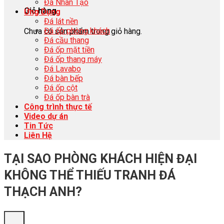
Đá Nhân Tạo
Giỏ hàng
Ứng Dụng
Đá lát nền
Đá ốp phòng khách
Chưa có sản phẩm trong giỏ hàng.
Đá cầu thang
Đá ốp mặt tiền
Đá ốp thang máy
Đá Lavabo
Đá bàn bếp
Đá ốp cột
Đá ốp bàn trà
Công trình thực tế
Video dự án
Tin Tức
Liên Hệ
TẠI SAO PHÒNG KHÁCH HIỆN ĐẠI
KHÔNG THỂ THIẾU TRANH ĐÁ
THẠCH ANH?