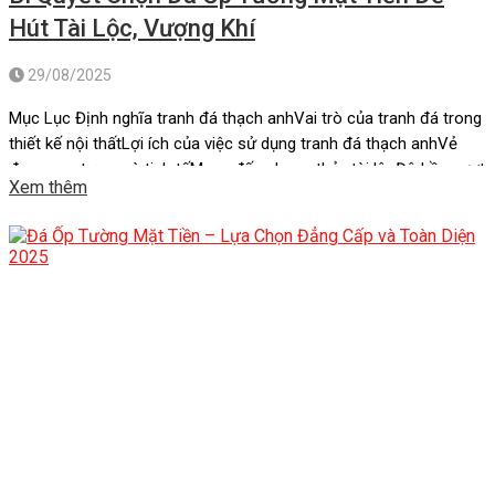
Hút Tài Lộc, Vượng Khí
29/08/2025
Mục Lục Định nghĩa tranh đá thạch anhVai trò của tranh đá trong
thiết kế nội thấtLợi ích của việc sử dụng tranh đá thạch anhVẻ
đẹp sang trọng và tinh tếMang đến phong thủy tài lộcĐộ bền vượt
Xem thêm
thời gianTính đa dạng trong thiết kếGóp phần bảo vệ môi
trườngXu hướng sử dụng tranh đá […]