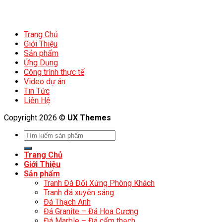
Trang Chủ
Giới Thiệu
Sản phẩm
Ứng Dụng
Công trình thực tế
Video dự án
Tin Tức
Liên Hệ
Copyright 2026 ©
UX Themes
Trang Chủ
Giới Thiệu
Sản phẩm
Tranh Đá Đối Xứng Phòng Khách
Tranh đá xuyên sáng
Đá Thạch Anh
Đá Granite – Đá Hoa Cương
Đá Marble – Đá cẩm thạch