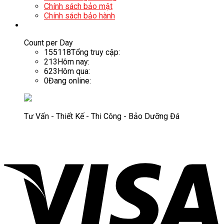
Chính sách bảo mật
Chính sách bảo hành
Count per Day
155118
Tổng truy cập:
213
Hôm nay:
623
Hôm qua:
0
Đang online:
Tư Vấn - Thiết Kế - Thi Công - Bảo Dưỡng Đá