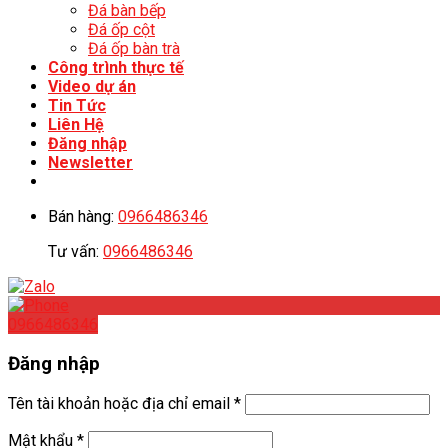
Đá bàn bếp
Đá ốp cột
Đá ốp bàn trà
Công trình thực tế
Video dự án
Tin Tức
Liên Hệ
Đăng nhập
Newsletter
Bán hàng:
0966486346
Tư vấn:
0966486346
0966486346
Đăng nhập
Tên tài khoản hoặc địa chỉ email
*
Mật khẩu
*