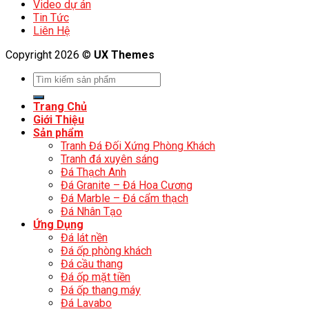
Video dự án
Tin Tức
Liên Hệ
Copyright 2026 ©
UX Themes
Trang Chủ
Giới Thiệu
Sản phẩm
Tranh Đá Đối Xứng Phòng Khách
Tranh đá xuyên sáng
Đá Thạch Anh
Đá Granite – Đá Hoa Cương
Đá Marble – Đá cẩm thạch
Đá Nhân Tạo
Ứng Dụng
Đá lát nền
Đá ốp phòng khách
Đá cầu thang
Đá ốp mặt tiền
Đá ốp thang máy
Đá Lavabo