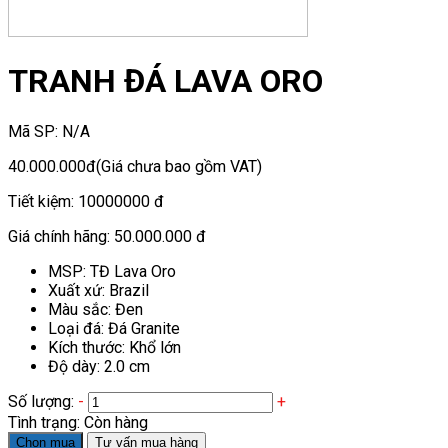
TRANH ĐÁ LAVA ORO
Mã SP:
N/A
40.000.000đ
(Giá chưa bao gồm VAT)
Tiết kiệm:
10000000 đ
Giá chính hãng:
50.000.000 đ
MSP: TĐ Lava Oro
Xuất xứ: Brazil
Màu sắc: Đen
Loại đá: Đá Granite
Kích thước: Khổ lớn
Độ dày: 2.0 cm
Số lượng:
-
+
Tình trạng:
Còn hàng
Chọn mua
Tư vấn mua hàng