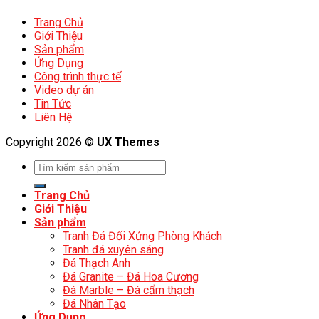
Trang Chủ
Giới Thiệu
Sản phẩm
Ứng Dụng
Công trình thực tế
Video dự án
Tin Tức
Liên Hệ
Copyright 2026 ©
UX Themes
Trang Chủ
Giới Thiệu
Sản phẩm
Tranh Đá Đối Xứng Phòng Khách
Tranh đá xuyên sáng
Đá Thạch Anh
Đá Granite – Đá Hoa Cương
Đá Marble – Đá cẩm thạch
Đá Nhân Tạo
Ứng Dụng