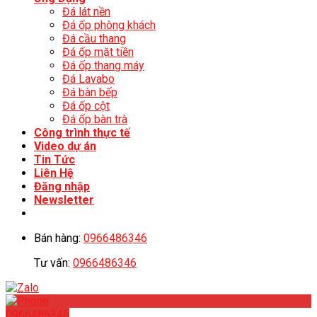
Đá lát nền
Đá ốp phòng khách
Đá cầu thang
Đá ốp mặt tiền
Đá ốp thang máy
Đá Lavabo
Đá bàn bếp
Đá ốp cột
Đá ốp bàn trà
Công trình thực tế
Video dự án
Tin Tức
Liên Hệ
Đăng nhập
Newsletter
Bán hàng:
0966486346
Tư vấn:
0966486346
0966486346