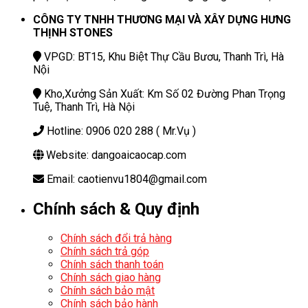
CÔNG TY TNHH THƯƠNG MẠI VÀ XÂY DỰNG HƯNG
THỊNH STONES
VPGD: BT15, Khu Biệt Thự Cầu Bươu, Thanh Trì, Hà
Nội
Kho,Xưởng Sản Xuất: Km Số 02 Đường Phan Trọng
Tuệ, Thanh Trì, Hà Nội
Hotline: 0906 020 288 ( Mr.Vụ )
Website: dangoaicaocap.com
Email: caotienvu1804@gmail.com
Chính sách & Quy định
Chính sách đổi trả hàng
Chính sách trả góp
Chính sách thanh toán
Chính sách giao hàng
Chính sách bảo mật
Chính sách bảo hành