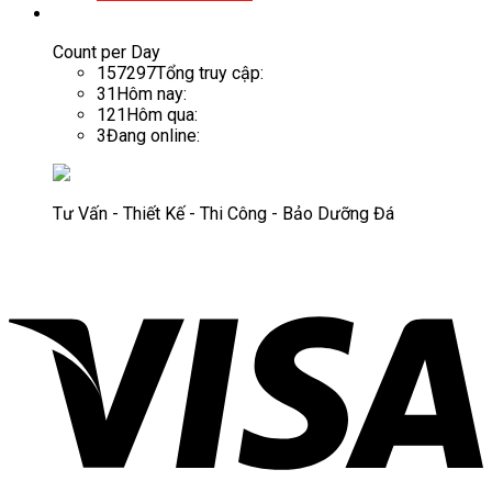
Count per Day
157297
Tổng truy cập:
31
Hôm nay:
121
Hôm qua:
3
Đang online:
Tư Vấn - Thiết Kế - Thi Công - Bảo Dưỡng Đá