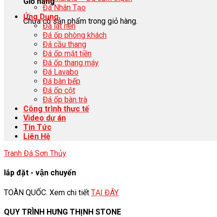
Giỏ hàng
Đá Nhân Tạo
Ứng Dụng
Chưa có sản phẩm trong giỏ hàng.
Đá lát nền
Đá ốp phòng khách
Đá cầu thang
Đá ốp mặt tiền
Đá ốp thang máy
Đá Lavabo
Đá bàn bếp
Đá ốp cột
Đá ốp bàn trà
Công trình thực tế
Video dự án
Tin Tức
Liên Hệ
Tranh Đá Sơn Thủy
lắp đặt - vận chuyển
TOÀN QUỐC. Xem chi tiết
TẠI ĐÂY
QUY TRÌNH HƯNG THỊNH STONE