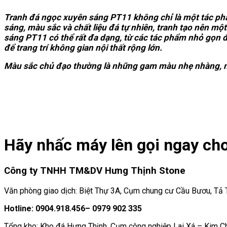
Tranh đá ngọc xuyên sáng PT11 không chỉ là một tác phẩ
sáng, màu sắc và chất liệu đá tự nhiên, tranh tạo nên m
sáng PT11 có thể rất đa dạng, từ các tác phẩm nhỏ gọn đ
để trang trí không gian nội thất rộng lớn.
Màu sắc chủ đạo thường là những gam màu nhẹ nhàng, như
Hãy nhấc máy lên gọi ngay cho
Công ty TNHH TM&DV Hưng Thịnh Stone
Văn phòng giao dịch: Biệt Thự 3A, Cụm chung cư Cầu Bươu, Tả Th
Hotline: 0904.918.456– 0979 902 335
Tổng kho: Kho đá Hưng Thịnh, Cụm công nghiệp Lai Xá – Kim C