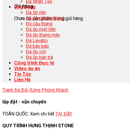
Đá Nhân Tạo
Giỏ hàng
Ứng Dụng
Đá lát nền
Đá ốp phòng khách
Chưa có sản phẩm trong giỏ hàng.
Đá cầu thang
Đá ốp mặt tiền
Đá ốp thang máy
Đá Lavabo
Đá bàn bếp
Đá ốp cột
Đá ốp bàn trà
Công trình thực tế
Video dự án
Tin Tức
Liên Hệ
Tranh Đá Đối Xứng Phòng Khách
lắp đặt - vận chuyển
TOÀN QUỐC. Xem chi tiết
TẠI ĐÂY
QUY TRÌNH HƯNG THỊNH STONE