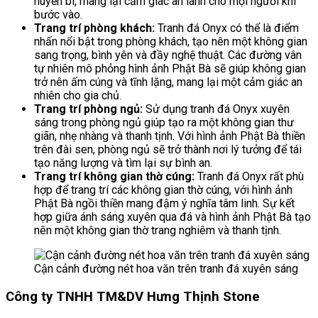
huyền bí, mang lại cảm giác an lành cho mọi người khi
bước vào.
Trang trí phòng khách:
Tranh đá Onyx có thể là điểm
nhấn nổi bật trong phòng khách, tạo nên một không gian
sang trọng, bình yên và đầy nghệ thuật. Các đường vân
tự nhiên mô phỏng hình ảnh Phật Bà sẽ giúp không gian
trở nên ấm cúng và tĩnh lặng, mang lại một cảm giác an
nhiên cho gia chủ.
Trang trí phòng ngủ:
Sử dụng tranh đá Onyx xuyên
sáng trong phòng ngủ giúp tạo ra một không gian thư
giãn, nhẹ nhàng và thanh tịnh. Với hình ảnh Phật Bà thiền
trên đài sen, phòng ngủ sẽ trở thành nơi lý tưởng để tái
tạo năng lượng và tìm lại sự bình an.
Trang trí không gian thờ cúng:
Tranh đá Onyx rất phù
hợp để trang trí các không gian thờ cúng, với hình ảnh
Phật Bà ngồi thiền mang đậm ý nghĩa tâm linh. Sự kết
hợp giữa ánh sáng xuyên qua đá và hình ảnh Phật Bà tạo
nên một không gian thờ trang nghiêm và thanh tịnh.
Cận cảnh đường nét hoa văn trên tranh đá xuyên sáng
Công ty TNHH TM&DV Hưng Thịnh Stone