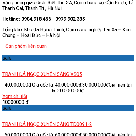
Văn phòng giao dịch: Biệt Thự 3A, Cụm chung cư Cầu Bươu, Tả
Thanh Oai, Thanh Trì , Hà Nội
Hotline: 0904.918.456– 0979 902 335
Tổng kho: Kho đá Hưng Thịnh, Cụm công nghiệp Lai Xá – Kim
Chung – Hoài Đức – Hà Nội
Sản phẩm liên quan
sale
TRANH ĐÁ NGỌC XUYÊN SÁNG XS05
40.000.000
₫
Giá gốc là: 40.000.000₫.
30.000.000
₫
Giá hiện tại
là: 30.000.000₫.
Xem chi tiết
10000000 đ
sale
TRANH ĐÁ NGỌC XUYÊN SÁNG TD0091-2
60.000.000
₫
Giá gốc là: 60.000.000₫.
50.000.000
₫
Giá hiện tại