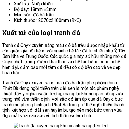
Xuất xứ: Nhập khẩu
Độ dày: 18mm ±2mm
Màu sắc: đỏ bã trầu
Kích thước : 2070x2180mm (RxC)
Xuất xứ của loại tranh đá
Tranh đá Onyx xuyên sáng màu đỏ bã trầu được nhập khẩu từ
các quốc gia nổi tiếng với ngành chế tác đá tự nhiên như Ý, Tây
Ban Nha và Trung Quốc. Các quốc gia này sở hữu những mỏ đá
Onyx chất lượng, được khai thác và chế tác bằng công nghệ
hiện đại, đảm bảo mỗi tấm đá đều có độ bền cao và vẻ đẹp
hoàn hảo.
Tranh đá Onyx xuyên sáng màu đỏ bã trầu phô phỏng hình
Phật Bà đang ngồi thiền trên đài sen là một tác phẩm nghệ
thuật đầy ý nghĩa và ấn tượng, mang lại không gian sống vừa
trang nhã vừa thiền định. Với sắc đỏ ấm áp của đá Onyx, bức
tranh mô phỏng hình ảnh Phật Bà trong tư thế ngồi thiền thanh
tịnh, kết hợp với đài sen huyền bí, tạo nên một bức tranh vừa
đẹp mắt vừa sâu sắc về tinh thần và tâm linh.