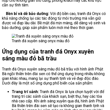
hợp cho không gian thờ cúng, phòng khách hay các khu vực
cần sự tĩnh tâm.
Bền bỉ và dễ bảo dưỡng:
Với độ bền cao, tranh đá Onyx có
khả năng chống lại các tác động từ môi trường mà vẫn giữ
được vẻ đẹp lâu dài. Bề mặt đá mịn màng, dễ dàng vệ sinh và
bảo dưỡng, giúp sản phẩm luôn mới mẻ theo thời gian.
Tranh đá xuyên sáng onyx màu đỏ
Ứng dụng của tranh đá Onyx xuyên
sáng màu đỏ bã trầu
Tranh đá Onyx xuyên sáng màu đỏ bã trầu với hình ảnh Phật
Bà ngồi thiền trên đài sen có thể ứng dụng trong nhiều không
gian khác nhau, mang lại sự thanh tịnh và vẻ đẹp độc đáo.
Dưới đây là một số ứng dụng phổ biến của sản phẩm:
Trang trí sảnh:
Tranh đá Onyx là lựa chọn tuyệt vời để
trang trí các sảnh của khách sạn, biệt thự, hay các tòa
nhà cao cấp. Khi ánh sáng xuyên qua đá, hình ảnh Phật
Bà thiền trên đài sen sẽ tạo ra không gian thanh tịnh và