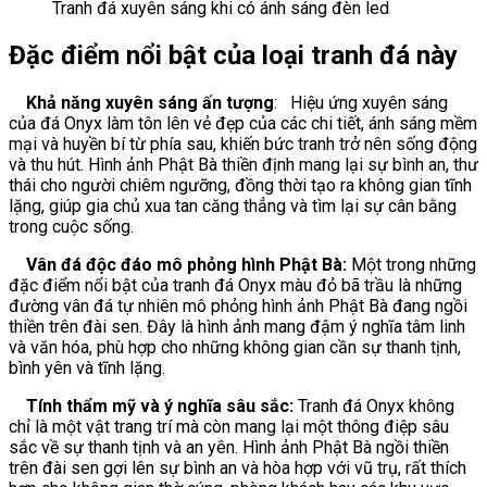
Tranh đá xuyên sáng khi có ánh sáng đèn led
Đặc điểm nổi bật của loại tranh đá này
Khả năng xuyên sáng ấn tượng
: Hiệu ứng xuyên sáng
của đá Onyx làm tôn lên vẻ đẹp của các chi tiết, ánh sáng mềm
mại và huyền bí từ phía sau, khiến bức tranh trở nên sống động
và thu hút. Hình ảnh Phật Bà thiền định mang lại sự bình an, thư
thái cho người chiêm ngưỡng, đồng thời tạo ra không gian tĩnh
lặng, giúp gia chủ xua tan căng thẳng và tìm lại sự cân bằng
trong cuộc sống.
Vân đá độc đáo mô phỏng hình Phật Bà:
Một trong những
đặc điểm nổi bật của tranh đá Onyx màu đỏ bã trầu là những
đường vân đá tự nhiên mô phỏng hình ảnh Phật Bà đang ngồi
thiền trên đài sen. Đây là hình ảnh mang đậm ý nghĩa tâm linh
và văn hóa, phù hợp cho những không gian cần sự thanh tịnh,
bình yên và tĩnh lặng.
Tính thẩm mỹ và ý nghĩa sâu sắc:
Tranh đá Onyx không
chỉ là một vật trang trí mà còn mang lại một thông điệp sâu
sắc về sự thanh tịnh và an yên. Hình ảnh Phật Bà ngồi thiền
trên đài sen gợi lên sự bình an và hòa hợp với vũ trụ, rất thích