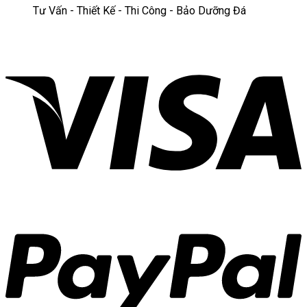
Tư Vấn - Thiết Kế - Thi Công - Bảo Dưỡng Đá