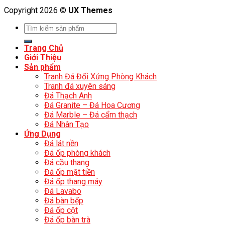
Copyright 2026 ©
UX Themes
Trang Chủ
Giới Thiệu
Sản phẩm
Tranh Đá Đối Xứng Phòng Khách
Tranh đá xuyên sáng
Đá Thạch Anh
Đá Granite – Đá Hoa Cương
Đá Marble – Đá cẩm thạch
Đá Nhân Tạo
Ứng Dụng
Đá lát nền
Đá ốp phòng khách
Đá cầu thang
Đá ốp mặt tiền
Đá ốp thang máy
Đá Lavabo
Đá bàn bếp
Đá ốp cột
Đá ốp bàn trà