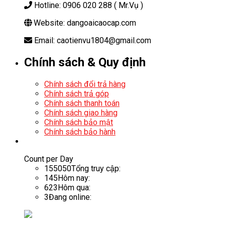
Hotline: 0906 020 288 ( Mr.Vụ )
Website: dangoaicaocap.com
Email: caotienvu1804@gmail.com
Chính sách & Quy định
Chính sách đổi trả hàng
Chính sách trả góp
Chính sách thanh toán
Chính sách giao hàng
Chính sách bảo mật
Chính sách bảo hành
Count per Day
155050
Tổng truy cập:
145
Hôm nay:
623
Hôm qua:
3
Đang online: