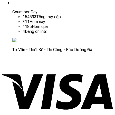
Count per Day
154593
Tổng truy cập:
311
Hôm nay:
1185
Hôm qua:
4
Đang online:
Tư Vấn - Thiết Kế - Thi Công - Bảo Dưỡng Đá