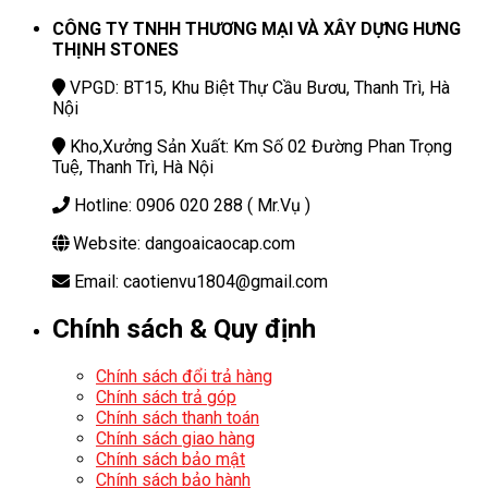
CÔNG TY TNHH THƯƠNG MẠI VÀ XÂY DỰNG HƯNG
THỊNH STONES
VPGD: BT15, Khu Biệt Thự Cầu Bươu, Thanh Trì, Hà
Nội
Kho,Xưởng Sản Xuất: Km Số 02 Đường Phan Trọng
Tuệ, Thanh Trì, Hà Nội
Hotline: 0906 020 288 ( Mr.Vụ )
Website: dangoaicaocap.com
Email: caotienvu1804@gmail.com
Chính sách & Quy định
Chính sách đổi trả hàng
Chính sách trả góp
Chính sách thanh toán
Chính sách giao hàng
Chính sách bảo mật
Chính sách bảo hành