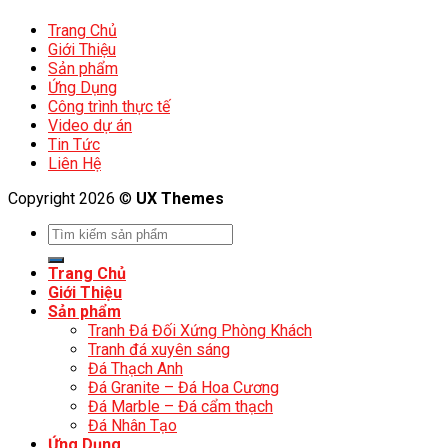
Trang Chủ
Giới Thiệu
Sản phẩm
Ứng Dụng
Công trình thực tế
Video dự án
Tin Tức
Liên Hệ
Copyright 2026 ©
UX Themes
Trang Chủ
Giới Thiệu
Sản phẩm
Tranh Đá Đối Xứng Phòng Khách
Tranh đá xuyên sáng
Đá Thạch Anh
Đá Granite – Đá Hoa Cương
Đá Marble – Đá cẩm thạch
Đá Nhân Tạo
Ứng Dụng