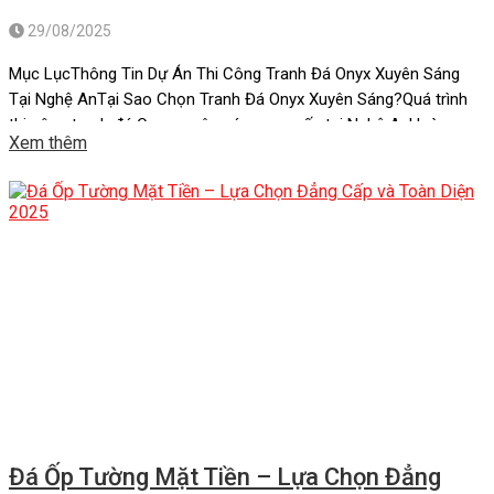
29/08/2025
Mục LụcThông Tin Dự Án Thi Công Tranh Đá Onyx Xuyên Sáng
Tại Nghệ AnTại Sao Chọn Tranh Đá Onyx Xuyên Sáng?Quá trình
thi công tranh đá Onyx xuyên sáng cao cấp tại Nghệ AnHoàn
Xem thêm
thành công trình tranh đá Onyx xuyên sáng cao cấp tại Nghệ
AnĐịa chỉ cung cấp tranh đá onyx xuên […]
Đá Ốp Tường Mặt Tiền – Lựa Chọn Đẳng