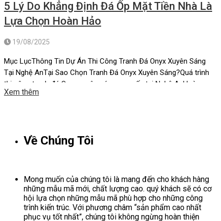
5 Lý Do Khẳng Định Đá Ốp Mặt Tiền Nhà Là
Lựa Chọn Hoàn Hảo
19/08/2025
Mục LụcThông Tin Dự Án Thi Công Tranh Đá Onyx Xuyên Sáng
Tại Nghệ AnTại Sao Chọn Tranh Đá Onyx Xuyên Sáng?Quá trình
thi công tranh đá Onyx xuyên sáng cao cấp tại Nghệ AnHoàn
Xem thêm
thành công trình tranh đá Onyx xuyên sáng cao cấp tại Nghệ
AnĐịa chỉ cung cấp tranh đá onyx xuên […]
Về Chúng Tôi
Mong muốn của chúng tôi là mang đến cho khách hàng
những mẫu mã mới, chất lượng cao. quý khách sẽ có cơ
hội lựa chọn những mẫu mã phù hợp cho những công
trình kiến trúc. Với phương châm “sản phẩm cao nhất
phục vụ tốt nhất”, chúng tôi không ngừng hoàn thiện