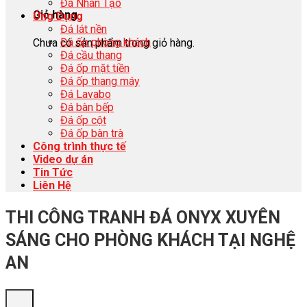
Đá Nhân Tạo
Giỏ hàng
Ứng Dụng
Đá lát nền
Đá ốp phòng khách
Chưa có sản phẩm trong giỏ hàng.
Đá cầu thang
Đá ốp mặt tiền
Đá ốp thang máy
Đá Lavabo
Đá bàn bếp
Đá ốp cột
Đá ốp bàn trà
Công trình thực tế
Video dự án
Tin Tức
Liên Hệ
THI CÔNG TRANH ĐÁ ONYX XUYÊN
SÁNG CHO PHÒNG KHÁCH TẠI NGHỆ
AN