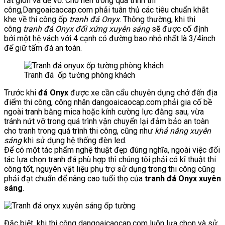
rất giòn và dễ vỡ. Cho nên trong quá trình thi
công,Dangoaicaocap.com phải tuân thủ các tiêu chuẩn khắt
khe về thi công ốp
tranh đá Onyx
. Thông thường, khi thi
công
tranh đá Onyx đối xứng xuyên sáng
sẽ được cố định
bởi một hệ vách với 4 cạnh có đường bao nhỏ nhất là 3/4inch
để giữ tấm đá an toàn.
Tranh đá ốp tường phòng khách
Trước khi
đá Onyx
được xe cần cẩu chuyên dụng chở đến địa
điểm thi công, công nhân dangoaicaocap.com phải gia cố bề
ngoài tranh bằng mica hoặc kính cường lực đằng sau, vừa
tránh nứt vỡ trong quá trình vận chuyển lại đảm bảo an toàn
cho tranh trong quá trình thi công, cũng như
khả năng xuyên
sáng
khi sử dụng hệ thống đèn led.
Để có một tác phẩm nghệ thuật đẹp đúng nghĩa, ngoài việc đối
tác lựa chọn tranh đá phù hợp thì chúng tôi phải có kĩ thuật thi
công tốt, nguyên vật liệu phụ trợ sử dụng trong thi công cũng
phải đạt chuẩn để nâng cao tuổi thọ của
tranh đá Onyx xuyên
sáng
.
Đặc biệt, khi thi công dangoaicaocap.com luôn lựa chọn và sử