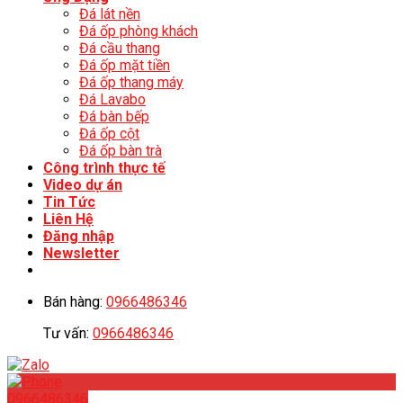
Đá lát nền
Đá ốp phòng khách
Đá cầu thang
Đá ốp mặt tiền
Đá ốp thang máy
Đá Lavabo
Đá bàn bếp
Đá ốp cột
Đá ốp bàn trà
Công trình thực tế
Video dự án
Tin Tức
Liên Hệ
Đăng nhập
Newsletter
Bán hàng:
0966486346
Tư vấn:
0966486346
0966486346