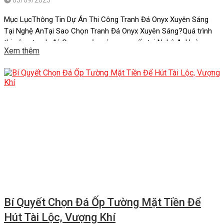
Mục LụcThông Tin Dự Án Thi Công Tranh Đá Onyx Xuyên Sáng
Tại Nghệ AnTại Sao Chọn Tranh Đá Onyx Xuyên Sáng?Quá trình
thi công tranh đá Onyx xuyên sáng cao cấp tại Nghệ AnHoàn
Xem thêm
thành công trình tranh đá Onyx xuyên sáng cao cấp tại Nghệ
AnĐịa chỉ cung cấp tranh đá onyx xuên […]
Bí Quyết Chọn Đá Ốp Tường Mặt Tiền Để
Hút Tài Lộc, Vượng Khí