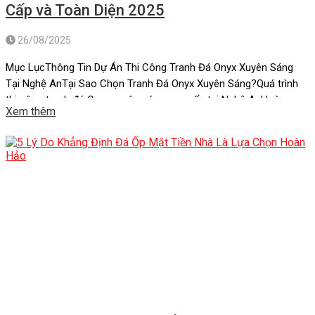
Cấp và Toàn Diện 2025
26/08/2025
Mục LụcThông Tin Dự Án Thi Công Tranh Đá Onyx Xuyên Sáng
Tại Nghệ AnTại Sao Chọn Tranh Đá Onyx Xuyên Sáng?Quá trình
thi công tranh đá Onyx xuyên sáng cao cấp tại Nghệ AnHoàn
Xem thêm
thành công trình tranh đá Onyx xuyên sáng cao cấp tại Nghệ
AnĐịa chỉ cung cấp tranh đá onyx xuên […]