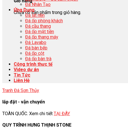
Giỏ hàng
Đá Nhân Tạo
Ứng Dụng
Chưa có sản phẩm trong giỏ hàng.
Đá lát nền
Đá ốp phòng khách
Đá cầu thang
Đá ốp mặt tiền
Đá ốp thang máy
Đá Lavabo
Đá bàn bếp
Đá ốp cột
Đá ốp bàn trà
Công trình thực tế
Video dự án
Tin Tức
Liên Hệ
Tranh Đá Sơn Thủy
lắp đặt - vận chuyển
TOÀN QUỐC. Xem chi tiết
TẠI ĐÂY
QUY TRÌNH HƯNG THỊNH STONE