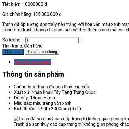
Tiết kiệm:
10000000 đ
Giá chính hãng:
135.000.000 đ
Tranh đá ốp tường sơn thủy nền trắng với hoa văn màu xanh ma
trong bức tranh không chỉ phản ánh vẻ đẹp thiên nhiên mà còn c
Số lượng:
-
+
Tình trạng:
Còn hàng
Chọn mua
Tư vấn mua hàng
Chi tiết sản phẩm
Thông tin sản phẩm
Chủng loại: Tranh đá sơn thuỷ cao cấp
Xuất xứ: Nhập khẩu Tây Tạng Trung Quốc
Độ dày: 18mm ±2mm
Màu sắc: màu trắng vân xanh
Kích thước : 2900x2000mm (RxC)
Tranh đá sơn thuỷ cao cấp trang trí không gian phòng khá