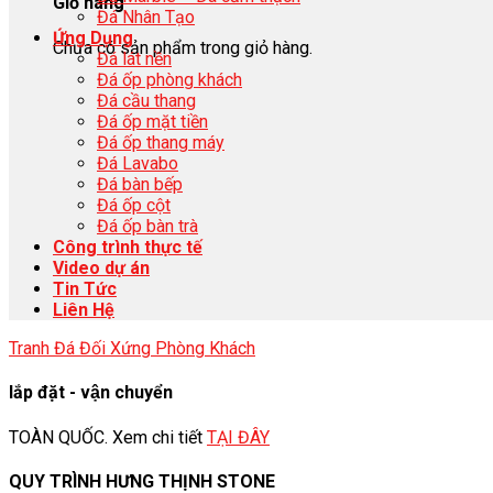
Giỏ hàng
Đá Nhân Tạo
Ứng Dụng
Chưa có sản phẩm trong giỏ hàng.
Đá lát nền
Đá ốp phòng khách
Đá cầu thang
Đá ốp mặt tiền
Đá ốp thang máy
Đá Lavabo
Đá bàn bếp
Đá ốp cột
Đá ốp bàn trà
Công trình thực tế
Video dự án
Tin Tức
Liên Hệ
Tranh Đá Đối Xứng Phòng Khách
lắp đặt - vận chuyển
TOÀN QUỐC. Xem chi tiết
TẠI ĐÂY
QUY TRÌNH HƯNG THỊNH STONE