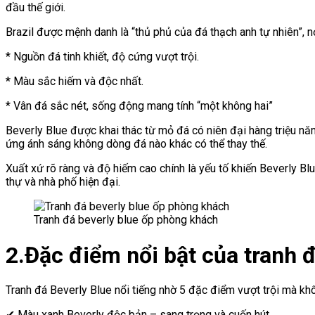
đầu thế giới.
Brazil được mệnh danh là “thủ phủ của đá thạch anh tự nhiên”, nơ
* Nguồn đá tinh khiết, độ cứng vượt trội.
* Màu sắc hiếm và độc nhất.
* Vân đá sắc nét, sống động mang tính “một không hai”
Beverly Blue được khai thác từ mỏ đá có niên đại hàng triệu năm
ứng ánh sáng không dòng đá nào khác có thể thay thế.
Xuất xứ rõ ràng và độ hiếm cao chính là yếu tố khiến Beverly Bl
thự và nhà phố hiện đại.
Tranh đá beverly blue ốp phòng khách
2.Đặc điểm nổi bật của tranh 
Tranh đá Beverly Blue nổi tiếng nhờ 5 đặc điểm vượt trội mà k
✔ Màu xanh Beverly độc bản – sang trọng và cuốn hút